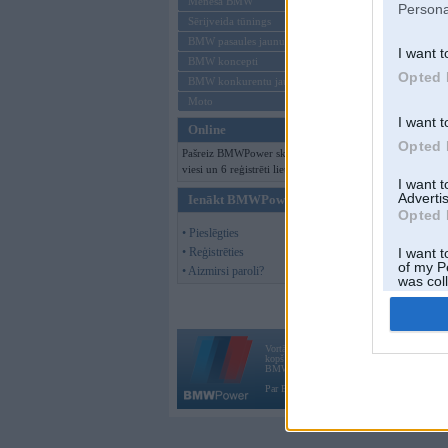
Mēneša BMW
Persona
Sērijveida tūnings
BMW pasaules jaunumi
I want t
BMW koncepti
Opted 
BMW konkurentu jaunumi
Moto
I want t
Online
Opted 
Pašreiz BMWPower skatās 123
viesi un 6 reģistrēti lietotāji.
I want 
Advertis
Ienākt BMWPower
Opted 
• Pieslēgties
• Reģistrēties
I want t
of my P
• Aizmirsi paroli?
was col
Opted 
Vortāls BMWPower.lv darbojas
kopš 2002. gada 14. maija. Tas nav auto klubs
BMW AG.
Par BMWPower
|
Kontakti
|
Reklāma