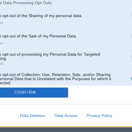
l Data Processing Opt Outs
o opt-out of the Sharing of my personal data.
In
o opt-out of the Sale of my Personal Data.
In
to opt-out of processing my Personal Data for Targeted
ing.
In
o opt-out of Collection, Use, Retention, Sale, and/or Sharing
ersonal Data that Is Unrelated with the Purposes for which it
lected.
Out
CONFIRM
 un nav saistīts ar
Galvena
|
Forums
|
Galerijas
|
Reģistrācija
|
Lietotaāji
|
Meklētājs
|
Reklā
Data Deletion
Data Access
Privacy Policy