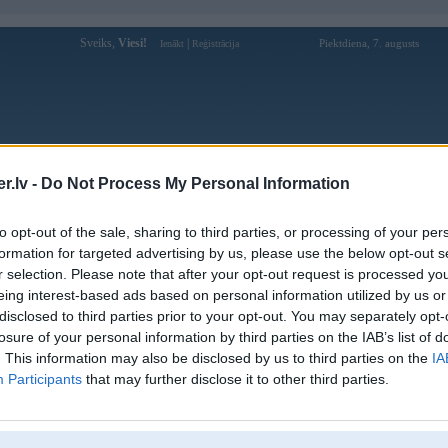
Sveiks,
Viesi!
|
Piektdiena, 7. augusts
Ienākt
Reģistrācija
Forums
Galerijas
Reģistrācija
Lietotāji
Meklētājs
.lv -
Do Not Process My Personal Information
Lietotāja 58winnercom profils
to opt-out of the sale, sharing to third parties, or processing of your per
formation for targeted advertising by us, please use the below opt-out s
Pēdējo reizi manīts: 30. Jan 2025, 16:22
r selection. Please note that after your opt-out request is processed y
eing interest-based ads based on personal information utilized by us or
Lietotājvārds:
58winnercom
disclosed to third parties prior to your opt-out. You may separately opt-
Ziņojumi forumā:
0
losure of your personal information by third parties on the IAB’s list of
Pēdējie ziņojumi forumā
[
]
. This information may also be disclosed by us to third parties on the
IA
Participants
that may further disclose it to other third parties.