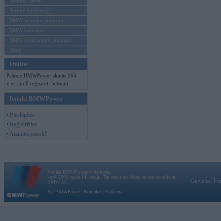
Mēneša BMW
Sērijveida tūnings
BMW pasaules jaunumi
BMW koncepti
BMW konkurentu jaunumi
Moto
Online
Pašreiz BMWPower skatās 164
viesi un 0 reģistrēti lietotāji.
Ienākt BMWPower
• Pieslēgties
• Reģistrēties
• Aizmirsi paroli?
Vortāls BMWPower.lv darbojas
kopš 2002. gada 14. maija. Tas nav auto klubs un nav saistīts ar
Galvena
|
Fo
BMW AG.
Par BMWPower
|
Kontakti
|
Reklāma