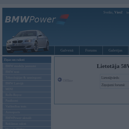
Sveiks,
Viesi!
Ie
Galvenā
Forums
Galerijas
Ziņas un raksti
Lietotāja 58
BMW modeļu jaunumi
BMW testi
Tehnoloģijas & sasniegumi
Lietotājvārds:
Offline
BMW Latvijā
Ziņojumi forumā:
MINI
Rolls-Royce
Pasākumi
Vadāmības tests
Autosports
BMWPower aktuāli
Reklāmas raksti