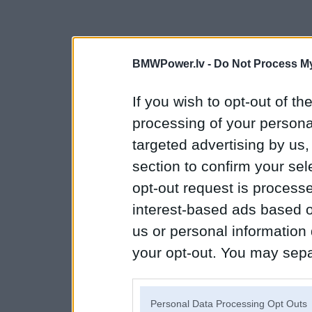
BMWPower.lv -
Do Not Process My
If you wish to opt-out of the
processing of your personal
targeted advertising by us
section to confirm your sel
opt-out request is proces
interest-based ads based o
us or personal information d
your opt-out. You may separ
disclosure of your personal
IAB’s list of downstream pa
Personal Data Processing Opt Outs