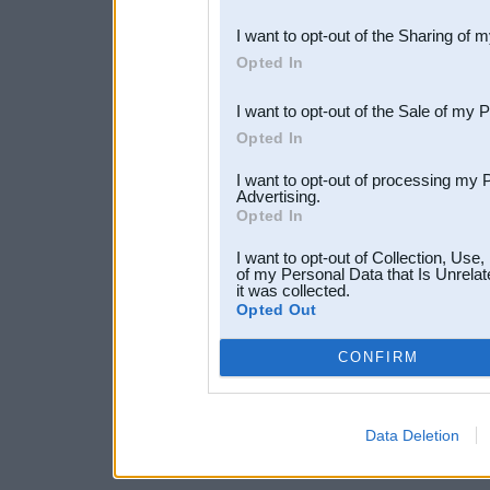
also be disclosed by us to 
I want to opt-out of the Sharing of 
Downstream Participants
th
Opted In
third parties.
I want to opt-out of the Sale of my 
Opted In
I want to opt-out of processing my 
Advertising.
Opted In
I want to opt-out of Collection, Use
of my Personal Data that Is Unrelat
it was collected.
Opted Out
CONFIRM
Data Deletion