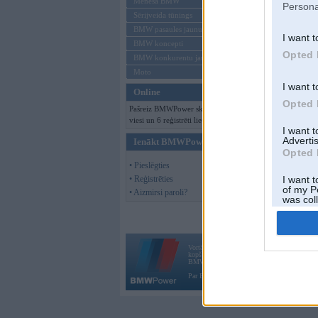
Mēneša BMW
Persona
Sērijveida tūnings
BMW pasaules jaunumi
I want t
BMW koncepti
Opted 
BMW konkurentu jaunumi
Moto
I want t
Online
Opted 
Pašreiz BMWPower skatās 123
viesi un 6 reģistrēti lietotāji.
I want 
Advertis
Ienākt BMWPower
Opted 
• Pieslēgties
• Reģistrēties
I want t
of my P
• Aizmirsi paroli?
was col
Opted 
Vortāls BMWPower.lv darbojas
kopš 2002. gada 14. maija. Tas nav auto klubs
BMW AG.
Par BMWPower
|
Kontakti
|
Reklāma