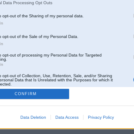
l Data Processing Opt Outs
o opt-out of the Sharing of my personal data.
In
o opt-out of the Sale of my Personal Data.
In
to opt-out of processing my Personal Data for Targeted
ing.
In
o opt-out of Collection, Use, Retention, Sale, and/or Sharing
ersonal Data that Is Unrelated with the Purposes for which it
lected.
Out
CONFIRM
 un nav saistīts ar
Galvena
|
Forums
|
Galerijas
|
Reģistrācija
|
Lietotaāji
|
Meklētājs
|
Reklā
Data Deletion
Data Access
Privacy Policy