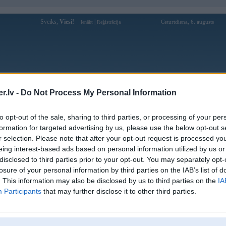
Sveiks,
Viesi!
|
Ceturtdiena, 6. augusts
Ienākt
Reģistrācija
Forums
Galerijas
Reģistrācija
Lietotāji
Meklētājs
.lv -
Do Not Process My Personal Information
Lietotāja 57winpw profils
to opt-out of the sale, sharing to third parties, or processing of your per
formation for targeted advertising by us, please use the below opt-out s
Lietotājvārds:
57winpw
r selection. Please note that after your opt-out request is processed y
eing interest-based ads based on personal information utilized by us or
57WIN – Plataforma de Entretenimento
Intereses:
Online para Jogadores
disclosed to third parties prior to your opt-out. You may separately opt-
Ziņojumi forumā:
0
losure of your personal information by third parties on the IAB’s list of
. This information may also be disclosed by us to third parties on the
IA
Pēdējie ziņojumi forumā
[
]
Participants
that may further disclose it to other third parties.