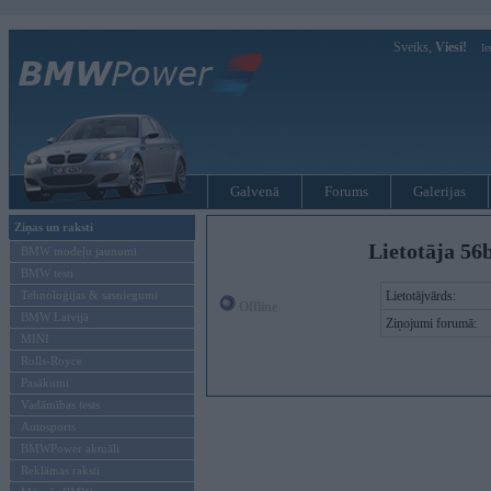
Sveiks,
Viesi!
Ie
Galvenā
Forums
Galerijas
Ziņas un raksti
Lietotāja 56
BMW modeļu jaunumi
BMW testi
Tehnoloģijas & sasniegumi
Lietotājvārds:
Offline
BMW Latvijā
Ziņojumi forumā:
MINI
Rolls-Royce
Pasākumi
Vadāmības tests
Autosports
BMWPower aktuāli
Reklāmas raksti