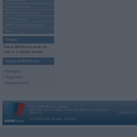
Mēneša BMW
Sērijveida tūnings
BMW pasaules jaunumi
BMW koncepti
BMW konkurentu jaunumi
Moto
Online
Pašreiz BMWPower skatās 141
viesi un 1 reģistrēti lietotāji.
Ienākt BMWPower
• Pieslēgties
• Reģistrēties
• Aizmirsi paroli?
Vortāls BMWPower.lv darbojas
kopš 2002. gada 14. maija. Tas nav auto klubs un nav saistīts ar
Galvena
|
Fo
BMW AG.
Par BMWPower
|
Kontakti
|
Reklāma