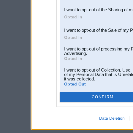
also be disclosed by us to 
I want to opt-out of the Sharing of 
Downstream Participants
th
Opted In
third parties.
I want to opt-out of the Sale of my 
Opted In
I want to opt-out of processing my 
Advertising.
Opted In
I want to opt-out of Collection, Use
of my Personal Data that Is Unrelat
it was collected.
Opted Out
CONFIRM
Data Deletion