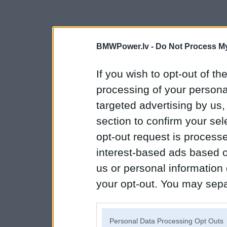
BMWPower.lv -
Do Not Process My
If you wish to opt-out of the
processing of your personal
targeted advertising by us
section to confirm your sel
opt-out request is proces
interest-based ads based o
us or personal information d
your opt-out. You may separ
disclosure of your personal
IAB’s list of downstream pa
Personal Data Processing Opt Outs