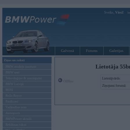
Sveiks,
Viesi!
Ie
Galvenā
Forums
Galerijas
Ziņas un raksti
Lietotāja 55
BMW modeļu jaunumi
BMW testi
Tehnoloģijas & sasniegumi
Lietotājvārds:
Offline
BMW Latvijā
Ziņojumi forumā:
MINI
Rolls-Royce
Pasākumi
Vadāmības tests
Autosports
BMWPower aktuāli
Reklāmas raksti