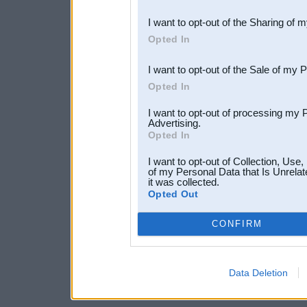
also be disclosed by us to 
I want to opt-out of the Sharing of 
Downstream Participants
th
Opted In
third parties.
I want to opt-out of the Sale of my 
Opted In
I want to opt-out of processing my 
Advertising.
Opted In
I want to opt-out of Collection, Use
of my Personal Data that Is Unrelat
it was collected.
Opted Out
CONFIRM
Data Deletion