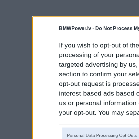
BMWPower.lv -
Do Not Process My
If you wish to opt-out of the
processing of your personal
targeted advertising by us
section to confirm your sel
opt-out request is proces
interest-based ads based o
us or personal information d
your opt-out. You may separ
disclosure of your personal
IAB’s list of downstream pa
Personal Data Processing Opt Outs