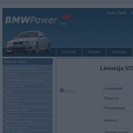
Sveiks,
Viesi!
Ie
Galvenā
Forums
Galerijas
Ziņas un raksti
Lietotāja 55
BMW modeļu jaunumi
BMW testi
Tehnoloģijas & sasniegumi
BMW Latvijā
Lietotājvārds:
Offline
MINI
Rolls-Royce
Braucu ar:
Pasākumi
Nodarbošanās:
Vadāmības tests
Autosports
Intereses:
BMWPower aktuāli
Reklāmas raksti
Ziņojumi forumā: