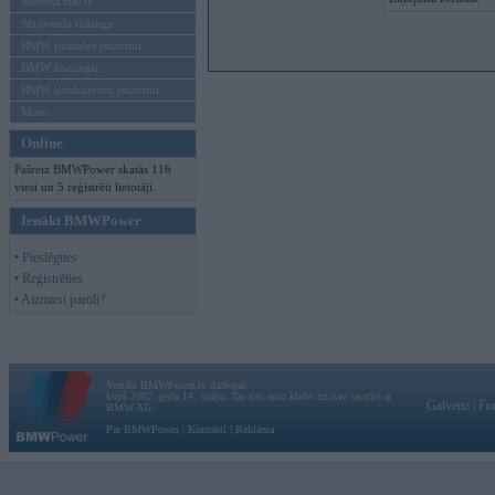
Mēneša BMW
Sērijveida tūnings
BMW pasaules jaunumi
BMW koncepti
BMW konkurentu jaunumi
Moto
Online
Pašreiz BMWPower skatās 116
viesi un 5 reģistrēti lietotāji.
Ienākt BMWPower
• Pieslēgties
• Reģistrēties
• Aizmirsi paroli?
Vortāls BMWPower.lv darbojas
kopš 2002. gada 14. maija. Tas nav auto klubs un nav saistīts ar
Galvena
|
Fo
BMW AG.
Par BMWPower
|
Kontakti
|
Reklāma