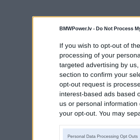
BMWPower.lv -
Do Not Process My
If you wish to opt-out of the
processing of your personal
targeted advertising by us
section to confirm your sel
opt-out request is proces
interest-based ads based o
us or personal information d
your opt-out. You may separ
disclosure of your personal
IAB’s list of downstream pa
Personal Data Processing Opt Outs