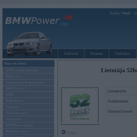
Sveiks,
Viesi!
Ie
Galvenā
Forums
Galerijas
Ziņas un raksti
Lietotāja 52b
BMW modeļu jaunumi
BMW testi
Tehnoloģijas & sasniegumi
BMW Latvijā
Lietotājvārds:
MINI
Rolls-Royce
Nodarbošanās:
Pasākumi
Ziņojumi forumā:
Vadāmības tests
Autosports
BMWPower aktuāli
Reklāmas raksti
Offline