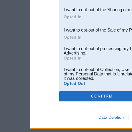
also be disclosed by us to 
I want to opt-out of the Sharing of 
Downstream Participants
th
Opted In
third parties.
I want to opt-out of the Sale of my 
Opted In
I want to opt-out of processing my 
Advertising.
Opted In
I want to opt-out of Collection, Use
of my Personal Data that Is Unrelat
it was collected.
Opted Out
CONFIRM
Data Deletion