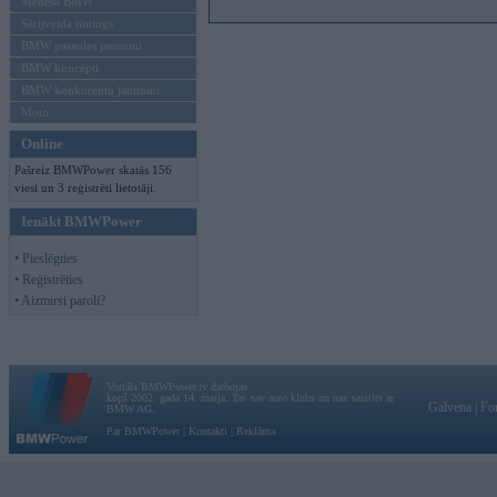
Mēneša BMW
Sērijveida tūnings
BMW pasaules jaunumi
BMW koncepti
BMW konkurentu jaunumi
Moto
Online
Pašreiz BMWPower skatās 156
viesi un 3 reģistrēti lietotāji.
Ienākt BMWPower
• Pieslēgties
• Reģistrēties
• Aizmirsi paroli?
Vortāls BMWPower.lv darbojas
kopš 2002. gada 14. maija. Tas nav auto klubs un nav saistīts ar
Galvena
|
Fo
BMW AG.
Par BMWPower
|
Kontakti
|
Reklāma