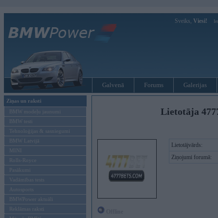
Sveiks,
Viesi!
Ie
Galvenā
Forums
Galerijas
Ziņas un raksti
Lietotāja 477
BMW modeļu jaunumi
BMW testi
Tehnoloģijas & sasniegumi
BMW Latvijā
Lietotājvārds:
MINI
Ziņojumi forumā:
Rolls-Royce
Pasākumi
Vadāmības tests
Autosports
BMWPower aktuāli
Reklāmas raksti
Offline