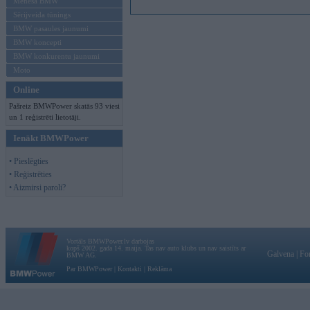
Mēneša BMW
Sērijveida tūnings
BMW pasaules jaunumi
BMW koncepti
BMW konkurentu jaunumi
Moto
Online
Pašreiz BMWPower skatās 93 viesi
un 1 reģistrēti lietotāji.
Ienākt BMWPower
• Pieslēgties
• Reģistrēties
• Aizmirsi paroli?
Vortāls BMWPower.lv darbojas
kopš 2002. gada 14. maija. Tas nav auto klubs un nav saistīts ar
Galvena
|
Fo
BMW AG.
Par BMWPower
|
Kontakti
|
Reklāma