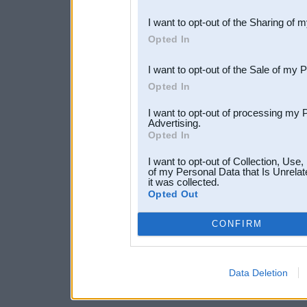
also be disclosed by us to 
I want to opt-out of the Sharing of 
Downstream Participants
th
Opted In
third parties.
I want to opt-out of the Sale of my 
Opted In
I want to opt-out of processing my 
Advertising.
Opted In
I want to opt-out of Collection, Use
of my Personal Data that Is Unrelat
it was collected.
Opted Out
CONFIRM
Data Deletion