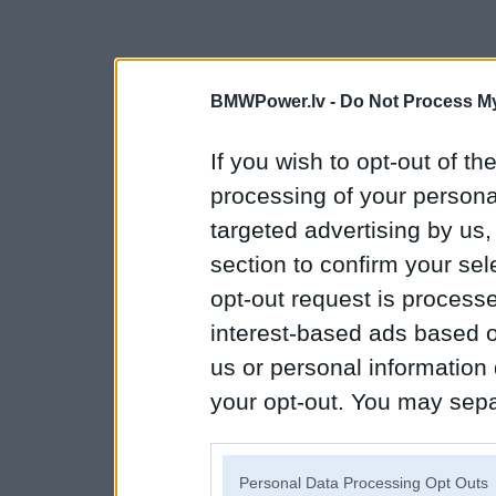
BMWPower.lv -
Do Not Process My
If you wish to opt-out of the
processing of your personal
targeted advertising by us
section to confirm your sel
opt-out request is proces
interest-based ads based o
us or personal information d
your opt-out. You may separ
disclosure of your personal
IAB’s list of downstream pa
Personal Data Processing Opt Outs