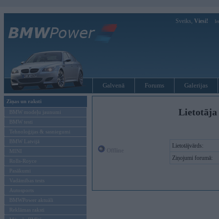
Sveiks,
Viesi!
Ie
Galvenā
Forums
Galerijas
Ziņas un raksti
Lietotāja
BMW modeļu jaunumi
BMW testi
Tehnoloģijas & sasniegumi
BMW Latvijā
Lietotājvārds:
Offline
MINI
Ziņojumi forumā:
Rolls-Royce
Pasākumi
Vadāmības tests
Autosports
BMWPower aktuāli
Reklāmas raksti