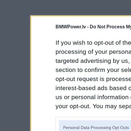
BMWPower.lv -
Do Not Process My
If you wish to opt-out of the
processing of your personal
targeted advertising by us
section to confirm your sel
opt-out request is proces
interest-based ads based o
us or personal information d
your opt-out. You may separ
disclosure of your personal
IAB’s list of downstream pa
Personal Data Processing Opt Outs