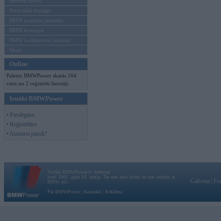
Mēneša BMW
Sērijveida tūnings
BMW pasaules jaunumi
BMW koncepti
BMW konkurentu jaunumi
Moto
Online
Pašreiz BMWPower skatās 164
viesi un 2 reģistrēti lietotāji.
Ienākt BMWPower
• Pieslēgties
• Reģistrēties
• Aizmirsi paroli?
Vortāls BMWPower.lv darbojas
kopš 2002. gada 14. maija. Tas nav auto klubs un nav saistīts ar
Galvena
|
Fo
BMW AG.
Par BMWPower
|
Kontakti
|
Reklāma