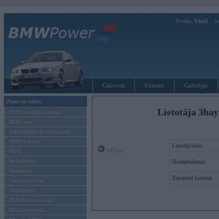
Sveiks,
Viesi!
Ie
Galvenā
Forums
Galerijas
Ziņas un raksti
Lietotāja 3hay
BMW modeļu jaunumi
BMW testi
Tehnoloģijas & sasniegumi
BMW Latvijā
Lietotājvārds:
Offline
MINI
Rolls-Royce
Nodarbošanās:
Pasākumi
Ziņojumi forumā:
Vadāmības tests
Autosports
BMWPower aktuāli
Reklāmas raksti