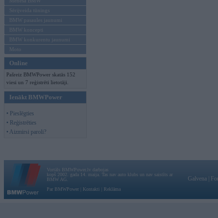
Mēneša BMW
Sērijveida tūnings
BMW pasaules jaunumi
BMW koncepti
BMW konkurentu jaunumi
Moto
Online
Pašreiz BMWPower skatās 152
viesi un 7 reģistrēti lietotāji.
Ienākt BMWPower
• Pieslēgties
• Reģistrēties
• Aizmirsi paroli?
Vortāls BMWPower.lv darbojas
kopš 2002. gada 14. maija. Tas nav auto klubs un nav saistīts ar
Galvena
|
Fo
BMW AG.
Par BMWPower
|
Kontakti
|
Reklāma