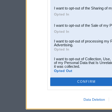
also be disclosed by us to 
I want to opt-out of the Sharing of 
Downstream Participants
th
Opted In
third parties.
I want to opt-out of the Sale of my 
Opted In
I want to opt-out of processing my 
Advertising.
Opted In
I want to opt-out of Collection, Use
of my Personal Data that Is Unrelat
it was collected.
Opted Out
CONFIRM
Data Deletion