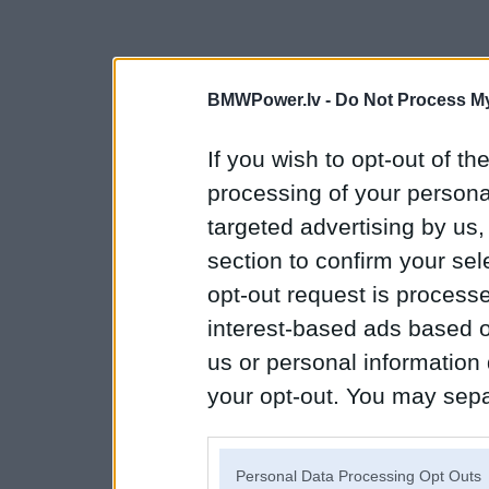
BMWPower.lv -
Do Not Process My
If you wish to opt-out of the
processing of your personal
targeted advertising by us
section to confirm your sel
opt-out request is proces
interest-based ads based o
us or personal information d
your opt-out. You may separ
disclosure of your personal
IAB’s list of downstream pa
Personal Data Processing Opt Outs