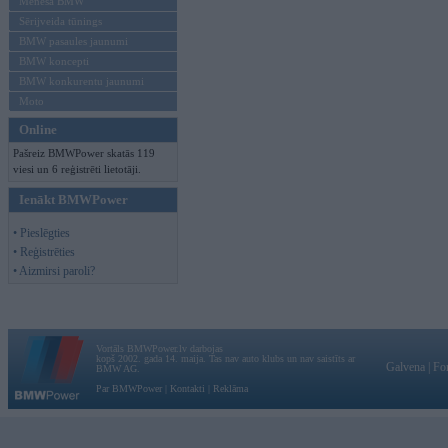
Mēneša BMW
Sērijveida tūnings
BMW pasaules jaunumi
BMW koncepti
BMW konkurentu jaunumi
Moto
Online
Pašreiz BMWPower skatās 119
viesi un 6 reģistrēti lietotāji.
Ienākt BMWPower
• Pieslēgties
• Reģistrēties
• Aizmirsi paroli?
Vortāls BMWPower.lv darbojas
kopš 2002. gada 14. maija. Tas nav auto klubs un nav saistīts ar
Galvena
|
Fo
BMW AG.
Par BMWPower
|
Kontakti
|
Reklāma