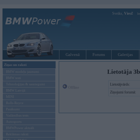
Sveiks,
Viesi!
Ie
Galvenā
Forums
Galerijas
Ziņas un raksti
Lietotāja 3b
BMW modeļu jaunumi
BMW testi
Tehnoloģijas & sasniegumi
Lietotājvārds:
Offline
BMW Latvijā
Ziņojumi forumā:
MINI
Rolls-Royce
Pasākumi
Vadāmības tests
Autosports
BMWPower aktuāli
Reklāmas raksti