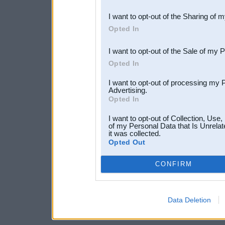
also be disclosed by us to 
I want to opt-out of the Sharing of 
Downstream Participants
th
Opted In
third parties.
I want to opt-out of the Sale of my 
Opted In
I want to opt-out of processing my 
Advertising.
Opted In
I want to opt-out of Collection, Use
of my Personal Data that Is Unrelat
it was collected.
Opted Out
CONFIRM
Data Deletion