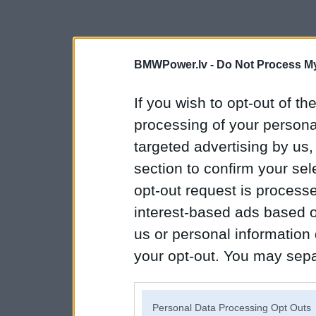
BMWPower.lv -
Do Not Process My
If you wish to opt-out of the
processing of your personal
targeted advertising by us
section to confirm your sel
opt-out request is proces
interest-based ads based o
us or personal information d
your opt-out. You may separ
disclosure of your personal
IAB’s list of downstream pa
Personal Data Processing Opt Outs