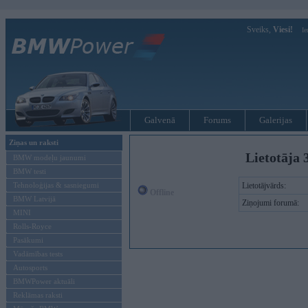
Sveiks,
Viesi!
Ie
Galvenā
Forums
Galerijas
Ziņas un raksti
Lietotāja 
BMW modeļu jaunumi
BMW testi
Tehnoloģijas & sasniegumi
Lietotājvārds:
Offline
BMW Latvijā
Ziņojumi forumā:
MINI
Rolls-Royce
Pasākumi
Vadāmības tests
Autosports
BMWPower aktuāli
Reklāmas raksti