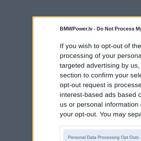
BMWPower.lv -
Do Not Process My
If you wish to opt-out of the
processing of your personal
targeted advertising by us
section to confirm your sel
opt-out request is proces
interest-based ads based o
us or personal information d
your opt-out. You may separ
disclosure of your personal
IAB’s list of downstream pa
Personal Data Processing Opt Outs