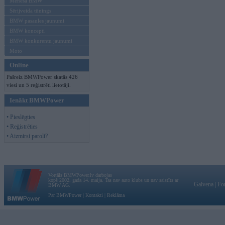
Mēneša BMW
Sērijveida tūnings
BMW pasaules jaunumi
BMW koncepti
BMW konkurentu jaunumi
Moto
Online
Pašreiz BMWPower skatās 426
viesi un 5 reģistrēti lietotāji.
Ienākt BMWPower
• Pieslēgties
• Reģistrēties
• Aizmirsi paroli?
Vortāls BMWPower.lv darbojas
kopš 2002. gada 14. maija. Tas nav auto klubs un nav saistīts ar
Galvena
|
Fo
BMW AG.
Par BMWPower
|
Kontakti
|
Reklāma