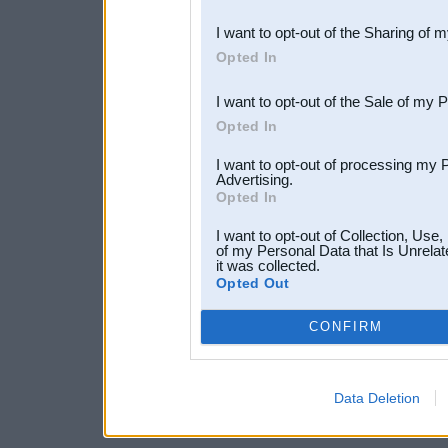
also be disclosed by us to 
I want to opt-out of the Sharing of 
Downstream Participants
th
Opted In
third parties.
I want to opt-out of the Sale of my 
Opted In
I want to opt-out of processing my 
Advertising.
Opted In
I want to opt-out of Collection, Use
of my Personal Data that Is Unrelat
it was collected.
Opted Out
CONFIRM
Data Deletion