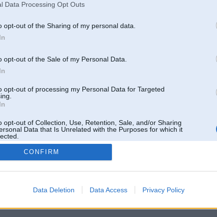
l Data Processing Opt Outs
o opt-out of the Sharing of my personal data.
In
o opt-out of the Sale of my Personal Data.
In
to opt-out of processing my Personal Data for Targeted
ing.
In
o opt-out of Collection, Use, Retention, Sale, and/or Sharing
ersonal Data that Is Unrelated with the Purposes for which it
lected.
Out
CONFIRM
 un nav saistīts ar
Galvena
|
Forums
|
Galerijas
|
Reģistrācija
|
Lietotaāji
|
Meklētājs
|
Reklā
Data Deletion
Data Access
Privacy Policy