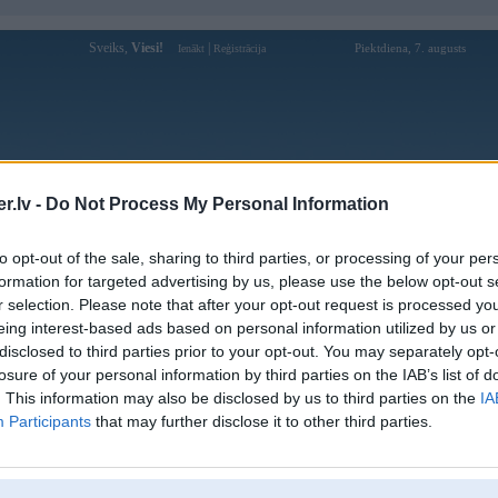
Sveiks,
Viesi!
|
Piektdiena, 7. augusts
Ienākt
Reģistrācija
Forums
Galerijas
Reģistrācija
Lietotāji
Meklētājs
.lv -
Do Not Process My Personal Information
Lietotāja 33winwidesign profils
to opt-out of the sale, sharing to third parties, or processing of your per
formation for targeted advertising by us, please use the below opt-out s
Lietotājvārds:
33winwidesign
r selection. Please note that after your opt-out request is processed y
eing interest-based ads based on personal information utilized by us or
Ziņojumi forumā:
0
disclosed to third parties prior to your opt-out. You may separately opt-
Pēdējie ziņojumi forumā
[
]
losure of your personal information by third parties on the IAB’s list of
. This information may also be disclosed by us to third parties on the
IA
Participants
that may further disclose it to other third parties.