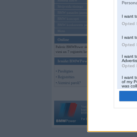
Mēneša BMW
Persona
Sērijveida tūnings
BMW pasaules jaunumi
I want t
BMW koncepti
Opted 
BMW konkurentu jaunumi
Moto
I want t
Online
Opted 
Pašreiz BMWPower skatās 133
viesi un 7 reģistrēti lietotāji.
I want 
Advertis
Ienākt BMWPower
Opted 
• Pieslēgties
• Reģistrēties
I want t
of my P
• Aizmirsi paroli?
was col
Opted 
Vortāls BMWPower.lv darbojas
kopš 2002. gada 14. maija. Tas nav auto klubs
BMW AG.
Par BMWPower
|
Kontakti
|
Reklāma