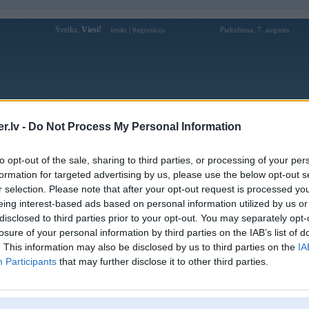
Sveiks,
Viesi!
|
Piektdiena, 7. augusts
Ienākt
Reģistrācija
Forums
Galerijas
Reģistrācija
Lietotāji
Meklētājs
.lv -
Do Not Process My Personal Information
Lietotāja 33winmobile profils
to opt-out of the sale, sharing to third parties, or processing of your per
formation for targeted advertising by us, please use the below opt-out s
Lietotājvārds:
33winmobile
r selection. Please note that after your opt-out request is processed y
eing interest-based ads based on personal information utilized by us or
Ziņojumi forumā:
0
disclosed to third parties prior to your opt-out. You may separately opt-
Pēdējie ziņojumi forumā
[
]
losure of your personal information by third parties on the IAB’s list of
. This information may also be disclosed by us to third parties on the
IA
Participants
that may further disclose it to other third parties.