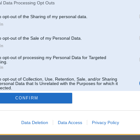
l Data Processing Opt Outs
o opt-out of the Sharing of my personal data.
In
o opt-out of the Sale of my Personal Data.
In
to opt-out of processing my Personal Data for Targeted
ing.
In
o opt-out of Collection, Use, Retention, Sale, and/or Sharing
ersonal Data that Is Unrelated with the Purposes for which it
lected.
Out
CONFIRM
 un nav saistīts ar
Galvena
|
Forums
|
Galerijas
|
Reģistrācija
|
Lietotaāji
|
Meklētājs
|
Reklā
Data Deletion
Data Access
Privacy Policy