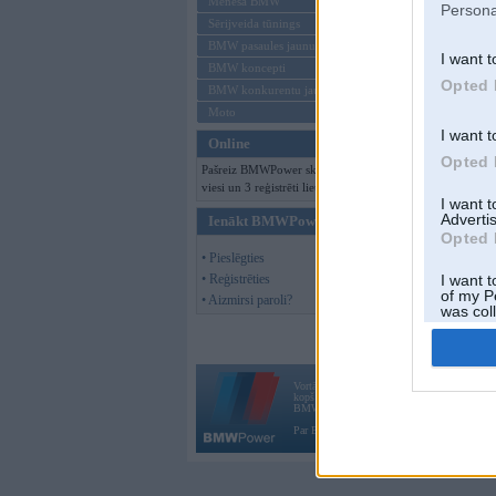
Mēneša BMW
Persona
Sērijveida tūnings
BMW pasaules jaunumi
I want t
BMW koncepti
Opted 
BMW konkurentu jaunumi
Moto
I want t
Online
Opted 
Pašreiz BMWPower skatās 249
viesi un 3 reģistrēti lietotāji.
I want 
Advertis
Ienākt BMWPower
Opted 
• Pieslēgties
• Reģistrēties
I want t
of my P
• Aizmirsi paroli?
was col
Opted 
Vortāls BMWPower.lv darbojas
kopš 2002. gada 14. maija. Tas nav auto klubs
BMW AG.
Par BMWPower
|
Kontakti
|
Reklāma