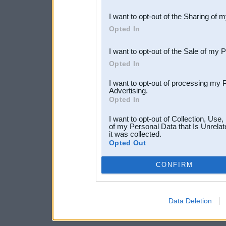
also be disclosed by us to 
I want to opt-out of the Sharing of 
Downstream Participants
th
Opted In
third parties.
I want to opt-out of the Sale of my 
Opted In
I want to opt-out of processing my 
Advertising.
Opted In
I want to opt-out of Collection, Use
of my Personal Data that Is Unrelat
it was collected.
Opted Out
CONFIRM
Data Deletion