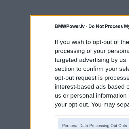
BMWPower.lv -
Do Not Process My
If you wish to opt-out of the
processing of your personal
targeted advertising by us
section to confirm your sel
opt-out request is proces
interest-based ads based o
us or personal information d
your opt-out. You may separ
disclosure of your personal
IAB’s list of downstream pa
Personal Data Processing Opt Outs