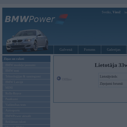
Sveiks,
Viesi!
Ie
Galvenā
Forums
Galerijas
Ziņas un raksti
Lietotāja 33w
BMW modeļu jaunumi
BMW testi
Tehnoloģijas & sasniegumi
Lietotājvārds:
Offline
BMW Latvijā
Ziņojumi forumā:
MINI
Rolls-Royce
Pasākumi
Vadāmības tests
Autosports
BMWPower aktuāli
Reklāmas raksti