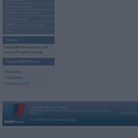
Mēneša BMW
Sērijveida tūnings
BMW pasaules jaunumi
BMW koncepti
BMW konkurentu jaunumi
Moto
Online
Pašreiz BMWPower skatās 106
viesi un 0 reģistrēti lietotāji.
Ienākt BMWPower
• Pieslēgties
• Reģistrēties
• Aizmirsi paroli?
Vortāls BMWPower.lv darbojas
kopš 2002. gada 14. maija. Tas nav auto klubs un nav saistīts ar
Galvena
|
Fo
BMW AG.
Par BMWPower
|
Kontakti
|
Reklāma