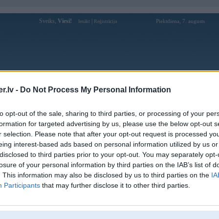
Sveiks,
Viesi!
|
Piektdiena, 7. augusts
Ienākt
Reģistrācija
Forums
Galerijas
Reģistrācija
Lietotāji
Meklētājs
.lv -
Do Not Process My Personal Information
Lietotāja 33bdioo profils
to opt-out of the sale, sharing to third parties, or processing of your per
formation for targeted advertising by us, please use the below opt-out s
Lietotājvārds:
33bdioo
r selection. Please note that after your opt-out request is processed y
eing interest-based ads based on personal information utilized by us or
33BD আধুনিক ডিজাইন ও অত্যন্ত দ্রুতগতির
Intereses:
গেমপ্লের সমন্বয়ে প্রিমিয়াম বেটিং অভিজ্ঞতা
disclosed to third parties prior to your opt-out. You may separately opt-
প্রদান করে। খেলোয
losure of your personal information by third parties on the IAB’s list of
Ziņojumi forumā:
0
. This information may also be disclosed by us to third parties on the
IA
Participants
that may further disclose it to other third parties.
Pēdējie ziņojumi forumā
[
]