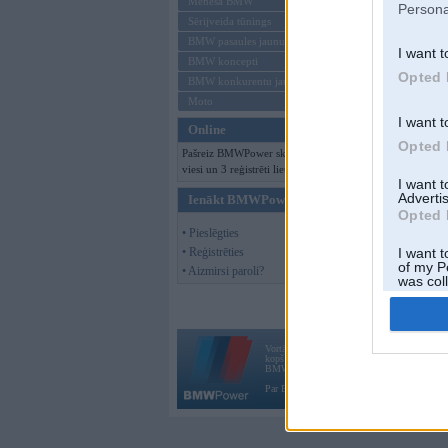
Mēneša BMW
Persona
Sērijveida tūnings
BMW pasaules jaunumi
I want t
BMW koncepti
Opted 
BMW konkurentu jaunumi
Moto
I want t
Online
Opted 
Pašreiz BMWPower skatās 123
viesi un 3 reģistrēti lietotāji.
I want 
Advertis
Ienākt BMWPower
Opted 
• Pieslēgties
• Reģistrēties
I want t
of my P
• Aizmirsi paroli?
was col
Opted 
Vortāls BMWPower.lv darbojas
kopš 2002. gada 14. maija. Tas nav auto klubs
BMW AG.
Par BMWPower
|
Kontakti
|
Reklāma