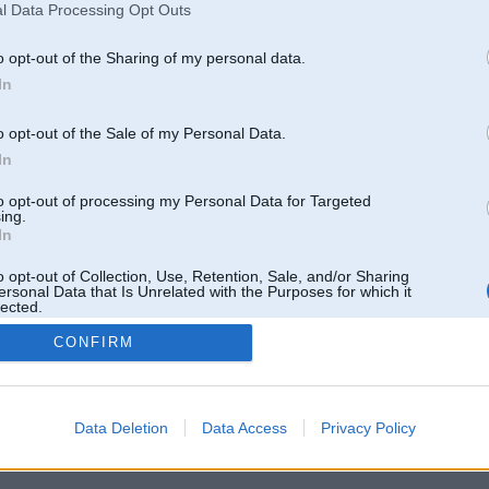
l Data Processing Opt Outs
o opt-out of the Sharing of my personal data.
In
o opt-out of the Sale of my Personal Data.
In
to opt-out of processing my Personal Data for Targeted
ing.
In
o opt-out of Collection, Use, Retention, Sale, and/or Sharing
ersonal Data that Is Unrelated with the Purposes for which it
lected.
Out
CONFIRM
 un nav saistīts ar
Galvena
|
Forums
|
Galerijas
|
Reģistrācija
|
Lietotaāji
|
Meklētājs
|
Reklā
Data Deletion
Data Access
Privacy Policy