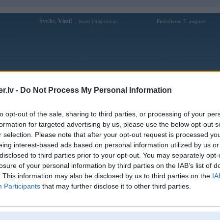
Sveiks,
Viesi!
|
Piektdiena, 7. augusts
Ienākt
Reģistrācija
Forums
Galerijas
Reģistrācija
Lietotāji
Meklētājs
.lv -
Do Not Process My Personal Information
Lietotāja 333ccc profils
to opt-out of the sale, sharing to third parties, or processing of your per
formation for targeted advertising by us, please use the below opt-out s
Pēdējo reizi manīts: 27. Apr 2023, 19:20
r selection. Please note that after your opt-out request is processed y
eing interest-based ads based on personal information utilized by us or
Lietotājvārds:
333ccc
disclosed to third parties prior to your opt-out. You may separately opt-
Ziņojumi forumā:
6
losure of your personal information by third parties on the IAB’s list of
Pēdējie ziņojumi forumā
[
]
. This information may also be disclosed by us to third parties on the
IA
Participants
that may further disclose it to other third parties.