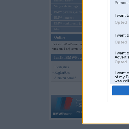
Mēneša BMW
Persona
Sērijveida tūnings
BMW pasaules jaunumi
I want t
BMW koncepti
Opted 
BMW konkurentu jaunumi
Moto
I want t
Online
Opted 
Pašreiz BMWPower skatās 105
viesi un 1 reģistrēti lietotāji.
I want 
Advertis
Ienākt BMWPower
Opted 
• Pieslēgties
• Reģistrēties
I want t
of my P
• Aizmirsi paroli?
was col
Opted 
Vortāls BMWPower.lv darbojas
kopš 2002. gada 14. maija. Tas nav auto klubs
BMW AG.
Par BMWPower
|
Kontakti
|
Reklāma