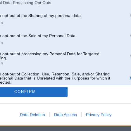
l Data Processing Opt Outs
o opt-out of the Sharing of my personal data.
In
o opt-out of the Sale of my Personal Data.
In
to opt-out of processing my Personal Data for Targeted
ing.
In
o opt-out of Collection, Use, Retention, Sale, and/or Sharing
ersonal Data that Is Unrelated with the Purposes for which it
lected.
Out
CONFIRM
 un nav saistīts ar
Galvena
|
Forums
|
Galerijas
|
Reģistrācija
|
Lietotaāji
|
Meklētājs
|
Reklā
Data Deletion
Data Access
Privacy Policy