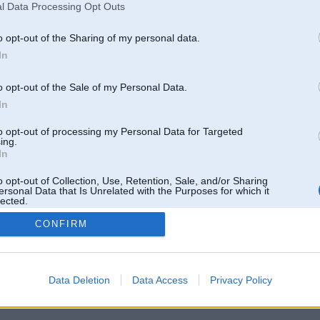
l Data Processing Opt Outs
o opt-out of the Sharing of my personal data.
In
o opt-out of the Sale of my Personal Data.
In
to opt-out of processing my Personal Data for Targeted
ing.
In
o opt-out of Collection, Use, Retention, Sale, and/or Sharing
ersonal Data that Is Unrelated with the Purposes for which it
lected.
Out
CONFIRM
 un nav saistīts ar
Galvena
|
Forums
|
Galerijas
|
Reģistrācija
|
Lietotaāji
|
Meklētājs
|
Reklā
Data Deletion
Data Access
Privacy Policy