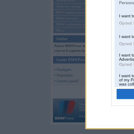
Mēneša BMW
Persona
Sērijveida tūnings
BMW pasaules jaunumi
I want t
BMW koncepti
Opted 
BMW konkurentu jaunumi
Moto
I want t
Online
Opted 
Pašreiz BMWPower skatās 144
viesi un 8 reģistrēti lietotāji.
I want 
Advertis
Ienākt BMWPower
Opted 
• Pieslēgties
• Reģistrēties
I want t
of my P
• Aizmirsi paroli?
was col
Opted 
Vortāls BMWPower.lv darbojas
kopš 2002. gada 14. maija. Tas nav auto klubs
BMW AG.
Par BMWPower
|
Kontakti
|
Reklāma