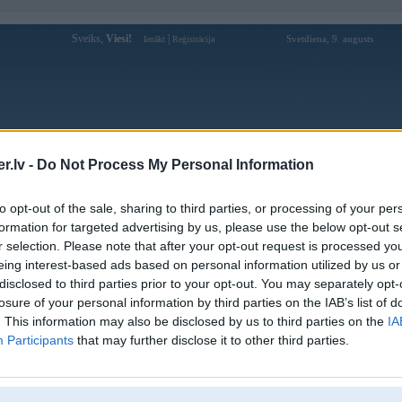
Sveiks,
Viesi!
|
Svetdiena, 9. augusts
Ienākt
Reģistrācija
Forums
Galerijas
Reģistrācija
Lietotāji
Meklētājs
.lv -
Do Not Process My Personal Information
Lietotāja 333betjogoorg profils
to opt-out of the sale, sharing to third parties, or processing of your per
formation for targeted advertising by us, please use the below opt-out s
Lietotājvārds:
333betjogoorg
r selection. Please note that after your opt-out request is processed y
eing interest-based ads based on personal information utilized by us or
Ziņojumi forumā:
0
disclosed to third parties prior to your opt-out. You may separately opt-
Pēdējie ziņojumi forumā
[
]
losure of your personal information by third parties on the IAB’s list of
. This information may also be disclosed by us to third parties on the
IA
Participants
that may further disclose it to other third parties.