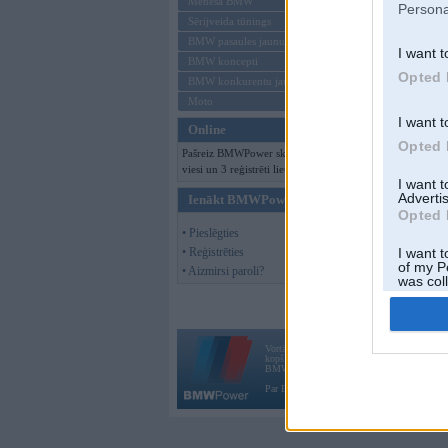
Mēneša BMW
Persona
Sērijveida tūnings
BMW pasaules jaunumi
I want t
BMW koncepti
Opted 
BMW konkurentu jaunumi
Moto
I want t
Online
Opted 
Pašreiz BMWPower skatās 101
viesi un 3 reģistrēti lietotāji.
I want 
Advertis
Ienākt BMWPower
Opted 
• Pieslēgties
• Reģistrēties
I want t
of my P
• Aizmirsi paroli?
was col
Opted 
Vortāls BMWPower.lv darbojas
kopš 2002. gada 14. maija. Tas nav auto klubs
BMW AG.
Par BMWPower
|
Kontakti
|
Reklāma