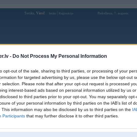
Sveiks,
Viesi!
|
Piektdiena, 7. augusts
Ienākt
Reģistrācija
Forums
Galerijas
Reģistrācija
Lietotāji
Meklētājs
.lv -
Do Not Process My Personal Information
Lietotāja 32WINBAND profils
to opt-out of the sale, sharing to third parties, or processing of your per
formation for targeted advertising by us, please use the below opt-out s
Lietotājvārds:
32WINBAND
r selection. Please note that after your opt-out request is processed y
eing interest-based ads based on personal information utilized by us or
Ziņojumi forumā:
0
disclosed to third parties prior to your opt-out. You may separately opt-
Pēdējie ziņojumi forumā
[
]
losure of your personal information by third parties on the IAB’s list of
. This information may also be disclosed by us to third parties on the
IA
Participants
that may further disclose it to other third parties.