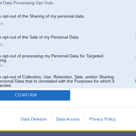
l Data Processing Opt Outs
o opt-out of the Sharing of my personal data.
In
o opt-out of the Sale of my Personal Data.
In
to opt-out of processing my Personal Data for Targeted
ing.
In
o opt-out of Collection, Use, Retention, Sale, and/or Sharing
ersonal Data that Is Unrelated with the Purposes for which it
lected.
Out
CONFIRM
 un nav saistīts ar
Galvena
|
Forums
|
Galerijas
|
Reģistrācija
|
Lietotaāji
|
Meklētājs
|
Reklā
Data Deletion
Data Access
Privacy Policy