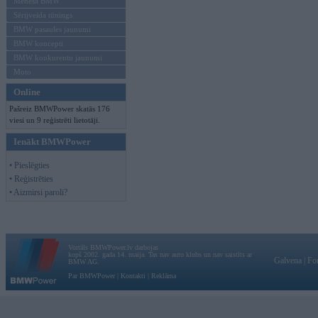
Mēneša BMW
Sērijveida tūnings
BMW pasaules jaunumi
BMW koncepti
BMW konkurentu jaunumi
Moto
Online
Pašreiz BMWPower skatās 176
viesi un 9 reģistrēti lietotāji.
Ienākt BMWPower
• Pieslēgties
• Reģistrēties
• Aizmirsi paroli?
Vortāls BMWPower.lv darbojas
kopš 2002. gada 14. maija. Tas nav auto klubs un nav saistīts ar
Galvena
|
Fo
BMW AG.
Par BMWPower
|
Kontakti
|
Reklāma