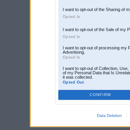
also be disclosed by us to 
I want to opt-out of the Sharing of 
Downstream Participants
th
Opted In
third parties.
I want to opt-out of the Sale of my 
Opted In
I want to opt-out of processing my 
Advertising.
Opted In
I want to opt-out of Collection, Use
of my Personal Data that Is Unrelat
it was collected.
Opted Out
CONFIRM
Data Deletion