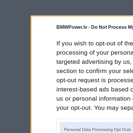
BMWPower.lv -
Do Not Process My
If you wish to opt-out of the
processing of your personal
targeted advertising by us
section to confirm your sel
opt-out request is proces
interest-based ads based o
us or personal information d
your opt-out. You may separ
disclosure of your personal
IAB’s list of downstream pa
Personal Data Processing Opt Outs