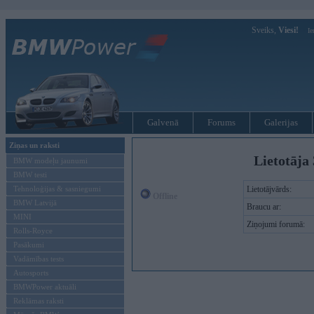
Sveiks,
Viesi!
Ie
Galvenā
Forums
Galerijas
Ziņas un raksti
Lietotāja 
BMW modeļu jaunumi
BMW testi
Tehnoloģijas & sasniegumi
Lietotājvārds:
Offline
BMW Latvijā
Braucu ar:
MINI
Ziņojumi forumā:
Rolls-Royce
Pasākumi
Vadāmības tests
Autosports
BMWPower aktuāli
Reklāmas raksti