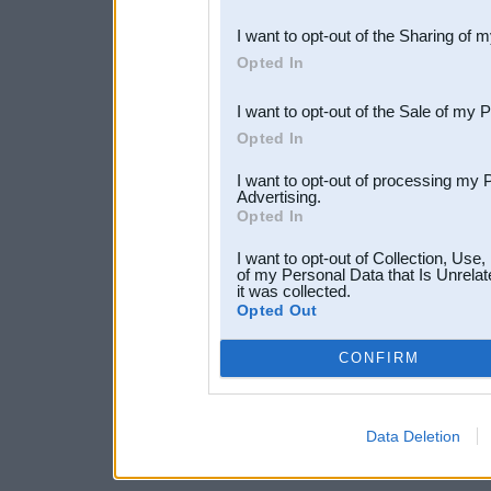
also be disclosed by us to 
I want to opt-out of the Sharing of 
Downstream Participants
th
Opted In
third parties.
I want to opt-out of the Sale of my 
Opted In
I want to opt-out of processing my 
Advertising.
Opted In
I want to opt-out of Collection, Use
of my Personal Data that Is Unrelat
it was collected.
Opted Out
CONFIRM
Data Deletion