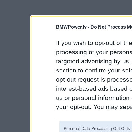
BMWPower.lv -
Do Not Process My
If you wish to opt-out of the
processing of your personal
targeted advertising by us
section to confirm your sel
opt-out request is proces
interest-based ads based o
us or personal information d
your opt-out. You may separ
disclosure of your personal
IAB’s list of downstream pa
Personal Data Processing Opt Outs