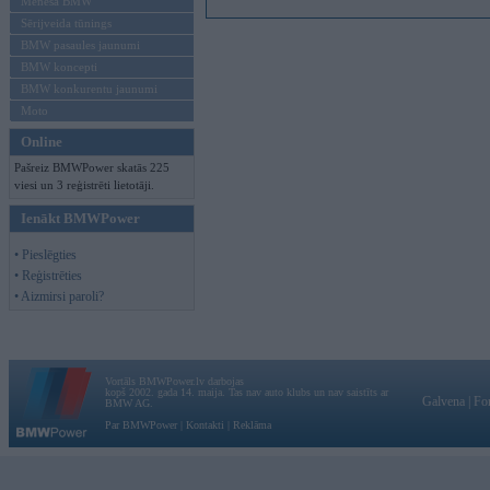
Mēneša BMW
Sērijveida tūnings
BMW pasaules jaunumi
BMW koncepti
BMW konkurentu jaunumi
Moto
Online
Pašreiz BMWPower skatās 225
viesi un 3 reģistrēti lietotāji.
Ienākt BMWPower
• Pieslēgties
• Reģistrēties
• Aizmirsi paroli?
Vortāls BMWPower.lv darbojas
kopš 2002. gada 14. maija. Tas nav auto klubs un nav saistīts ar
Galvena
|
Fo
BMW AG.
Par BMWPower
|
Kontakti
|
Reklāma