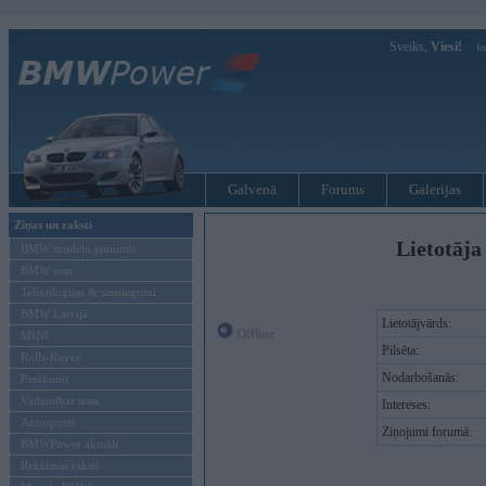
Sveiks,
Viesi!
Ie
Galvenā
Forums
Galerijas
Ziņas un raksti
Lietotāja
BMW modeļu jaunumi
BMW testi
Tehnoloģijas & sasniegumi
BMW Latvijā
Lietotājvārds:
Offline
MINI
Pilsēta:
Rolls-Royce
Nodarbošanās:
Pasākumi
Vadāmības tests
Intereses:
Autosports
Ziņojumi forumā:
BMWPower aktuāli
Reklāmas raksti