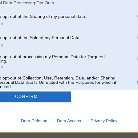
l Data Processing Opt Outs
o opt-out of the Sharing of my personal data.
In
o opt-out of the Sale of my Personal Data.
In
to opt-out of processing my Personal Data for Targeted
ing.
In
o opt-out of Collection, Use, Retention, Sale, and/or Sharing
ersonal Data that Is Unrelated with the Purposes for which it
lected.
Out
CONFIRM
 un nav saistīts ar
Galvena
|
Forums
|
Galerijas
|
Reģistrācija
|
Lietotaāji
|
Meklētājs
|
Reklā
Data Deletion
Data Access
Privacy Policy