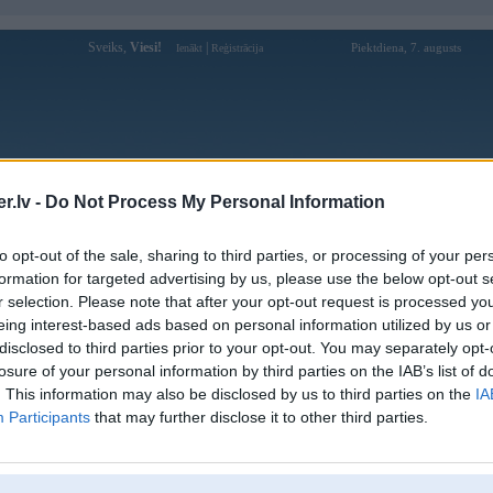
Sveiks,
Viesi!
|
Piektdiena, 7. augusts
Ienākt
Reģistrācija
Forums
Galerijas
Reģistrācija
Lietotāji
Meklētājs
.lv -
Do Not Process My Personal Information
Lietotāja 28betnl profils
to opt-out of the sale, sharing to third parties, or processing of your per
formation for targeted advertising by us, please use the below opt-out s
Lietotājvārds:
28betnl
r selection. Please note that after your opt-out request is processed y
eing interest-based ads based on personal information utilized by us or
Pilsēta:
Cēsis
disclosed to third parties prior to your opt-out. You may separately opt-
Nodarbošanās:
60 Bùi Quang Là, Phường 12, Gò Vấp
losure of your personal information by third parties on the IAB’s list of
Intereses:
Nhà cái 28bet
. This information may also be disclosed by us to third parties on the
IA
Ziņojumi forumā:
0
Participants
that may further disclose it to other third parties.
Pēdējie ziņojumi forumā
[
]