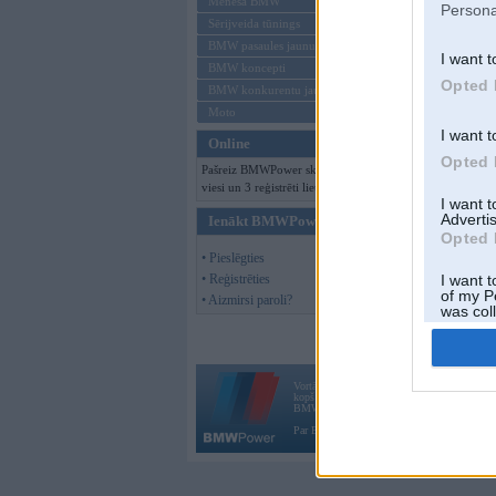
Mēneša BMW
Persona
Sērijveida tūnings
BMW pasaules jaunumi
I want t
BMW koncepti
Opted 
BMW konkurentu jaunumi
Moto
I want t
Online
Opted 
Pašreiz BMWPower skatās 178
viesi un 3 reģistrēti lietotāji.
I want 
Advertis
Ienākt BMWPower
Opted 
• Pieslēgties
• Reģistrēties
I want t
of my P
• Aizmirsi paroli?
was col
Opted 
Vortāls BMWPower.lv darbojas
kopš 2002. gada 14. maija. Tas nav auto klubs
BMW AG.
Par BMWPower
|
Kontakti
|
Reklāma