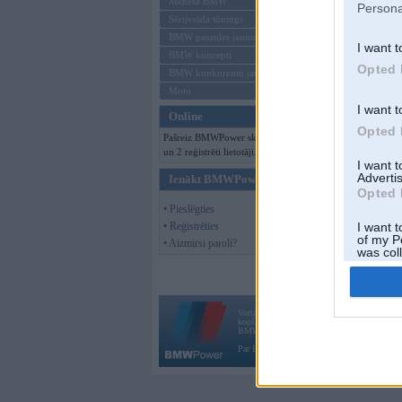
Mēneša BMW
Persona
Sērijveida tūnings
BMW pasaules jaunumi
I want t
BMW koncepti
Opted 
BMW konkurentu jaunumi
Moto
I want t
Online
Opted 
Pašreiz BMWPower skatās 96 viesi
un 2 reģistrēti lietotāji.
I want 
Advertis
Ienākt BMWPower
Opted 
• Pieslēgties
• Reģistrēties
I want t
of my P
• Aizmirsi paroli?
was col
Opted 
Vortāls BMWPower.lv darbojas
kopš 2002. gada 14. maija. Tas nav auto klubs
BMW AG.
Par BMWPower
|
Kontakti
|
Reklāma