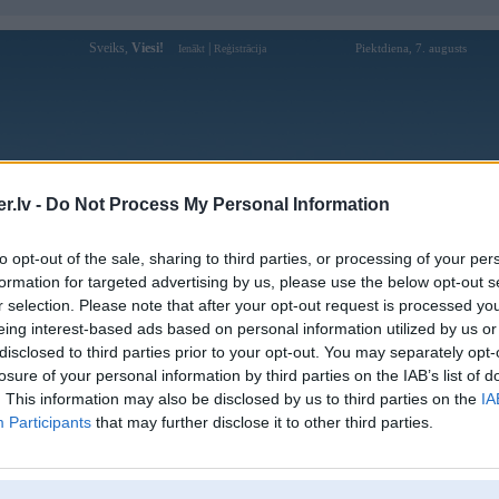
Sveiks,
Viesi!
|
Piektdiena, 7. augusts
Ienākt
Reģistrācija
Forums
Galerijas
Reģistrācija
Lietotāji
Meklētājs
.lv -
Do Not Process My Personal Information
Lietotāja 28anetbr profils
to opt-out of the sale, sharing to third parties, or processing of your per
formation for targeted advertising by us, please use the below opt-out s
Pēdējo reizi manīts: 14. Apr 2026, 19:36
r selection. Please note that after your opt-out request is processed y
eing interest-based ads based on personal information utilized by us or
Lietotājvārds:
28anetbr
disclosed to third parties prior to your opt-out. You may separately opt-
Ziņojumi forumā:
0
losure of your personal information by third parties on the IAB’s list of
Pēdējie ziņojumi forumā
[
]
. This information may also be disclosed by us to third parties on the
IA
Participants
that may further disclose it to other third parties.