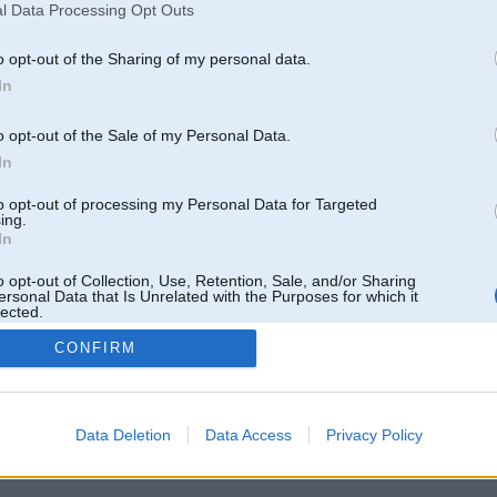
l Data Processing Opt Outs
o opt-out of the Sharing of my personal data.
In
o opt-out of the Sale of my Personal Data.
In
to opt-out of processing my Personal Data for Targeted
ing.
In
o opt-out of Collection, Use, Retention, Sale, and/or Sharing
ersonal Data that Is Unrelated with the Purposes for which it
lected.
Out
CONFIRM
 un nav saistīts ar
Galvena
|
Forums
|
Galerijas
|
Reģistrācija
|
Lietotaāji
|
Meklētājs
|
Reklā
Data Deletion
Data Access
Privacy Policy