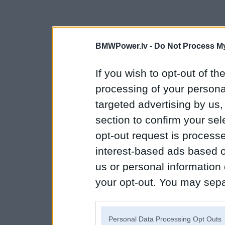
BMWPower.lv -
Do Not Process My
If you wish to opt-out of the
processing of your personal
targeted advertising by us
section to confirm your sel
opt-out request is proces
interest-based ads based o
us or personal information d
your opt-out. You may separ
disclosure of your personal
IAB’s list of downstream pa
Personal Data Processing Opt Outs