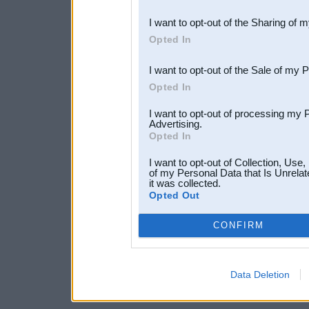
also be disclosed by us to 
I want to opt-out of the Sharing of 
Downstream Participants
th
Opted In
third parties.
I want to opt-out of the Sale of my 
Opted In
I want to opt-out of processing my 
Advertising.
Opted In
I want to opt-out of Collection, Use
of my Personal Data that Is Unrelat
it was collected.
Opted Out
CONFIRM
Data Deletion