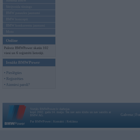
Mēneša BMW
Sērijveida tūnings
BMW pasaules jaunumi
BMW koncepti
BMW konkurentu jaunumi
Moto
Online
Pašreiz BMWPower skatās 102
viesi un 6 reģistrēti lietotāji.
Ienākt BMWPower
• Pieslēgties
• Reģistrēties
• Aizmirsi paroli?
Vortāls BMWPower.lv darbojas
kopš 2002. gada 14. maija. Tas nav auto klubs un nav saistīts ar
Galvena
|
Fo
BMW AG.
Par BMWPower
|
Kontakti
|
Reklāma