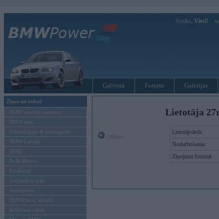
Sveiks,
Viesi!
Ie
Galvenā
Forums
Galerijas
Ziņas un raksti
Lietotāja 27
BMW modeļu jaunumi
BMW testi
Tehnoloģijas & sasniegumi
Lietotājvārds:
Offline
BMW Latvijā
Nodarbošanās:
MINI
Ziņojumi forumā:
Rolls-Royce
Pasākumi
Vadāmības tests
Autosports
BMWPower aktuāli
Reklāmas raksti