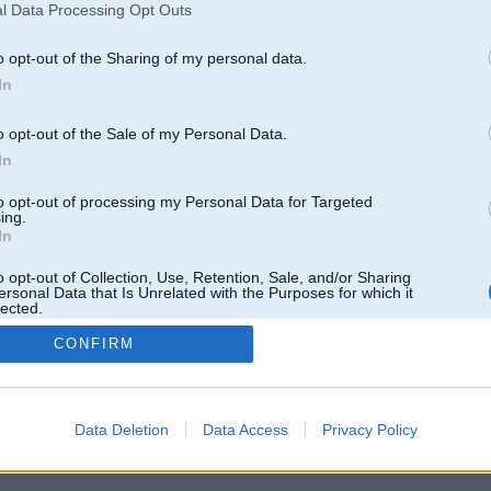
l Data Processing Opt Outs
o opt-out of the Sharing of my personal data.
In
o opt-out of the Sale of my Personal Data.
In
to opt-out of processing my Personal Data for Targeted
ing.
In
o opt-out of Collection, Use, Retention, Sale, and/or Sharing
ersonal Data that Is Unrelated with the Purposes for which it
lected.
Out
CONFIRM
 un nav saistīts ar
Galvena
|
Forums
|
Galerijas
|
Reģistrācija
|
Lietotaāji
|
Meklētājs
|
Reklā
Data Deletion
Data Access
Privacy Policy