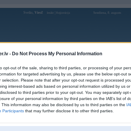
Sveiks,
Viesi!
|
Sestdiena, 8. augusts
Ienākt
Reģistrācija
Forums
Galerijas
Reģistrācija
Lietotāji
Meklētājs
.lv -
Do Not Process My Personal Information
Lietotāja 277betclubcom profils
to opt-out of the sale, sharing to third parties, or processing of your per
formation for targeted advertising by us, please use the below opt-out s
Pēdējo reizi manīts: 22. Jun 2025, 06:01
r selection. Please note that after your opt-out request is processed y
eing interest-based ads based on personal information utilized by us or
Lietotājvārds:
277betclubcom
disclosed to third parties prior to your opt-out. You may separately opt-
Ziņojumi forumā:
0
losure of your personal information by third parties on the IAB’s list of
Pēdējie ziņojumi forumā
[
]
. This information may also be disclosed by us to third parties on the
IA
Participants
that may further disclose it to other third parties.