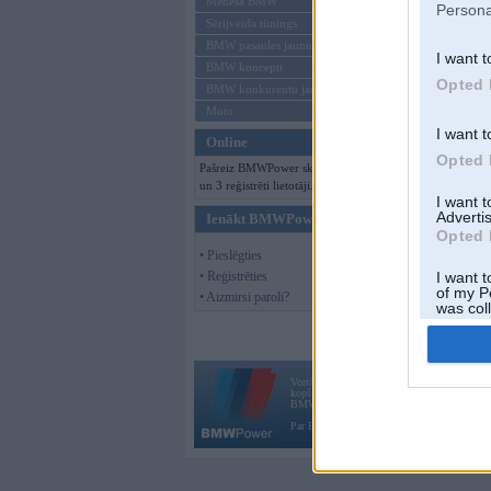
Mēneša BMW
Persona
Sērijveida tūnings
BMW pasaules jaunumi
I want t
BMW koncepti
Opted 
BMW konkurentu jaunumi
Moto
I want t
Online
Opted 
Pašreiz BMWPower skatās 77 viesi
un 3 reģistrēti lietotāji.
I want 
Advertis
Ienākt BMWPower
Opted 
• Pieslēgties
• Reģistrēties
I want t
of my P
• Aizmirsi paroli?
was col
Opted 
Vortāls BMWPower.lv darbojas
kopš 2002. gada 14. maija. Tas nav auto klubs
BMW AG.
Par BMWPower
|
Kontakti
|
Reklāma