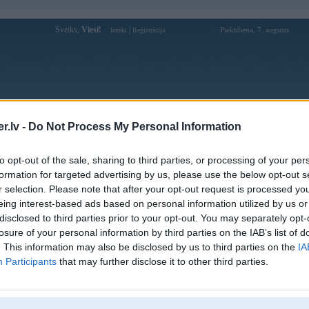
Sveiks,
Viesi!
|
Piektdiena, 7. augusts
Ienākt
Reģistrācija
Forums
Galerijas
Reģistrācija
Lietotāji
Meklētājs
.lv -
Do Not Process My Personal Information
Lietotāja 258betitcom profils
to opt-out of the sale, sharing to third parties, or processing of your per
formation for targeted advertising by us, please use the below opt-out s
Pēdējo reizi manīts: 15. May 2026, 16:58
r selection. Please note that after your opt-out request is processed y
eing interest-based ads based on personal information utilized by us or
Lietotājvārds:
258betitcom
disclosed to third parties prior to your opt-out. You may separately opt-
Braucu ar:
São Paulo - SP, 01423-003, Brazil
losure of your personal information by third parties on the IAB’s list of
258Bet Com: Suporte 24h, Bônus
Intereses:
. This information may also be disclosed by us to third parties on the
IA
Grandes e Saque Rápido
Participants
that may further disclose it to other third parties.
Ziņojumi forumā:
0
Pēdējie ziņojumi forumā
[
]