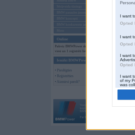
Mēneša BMW
Persona
Sērijveida tūnings
BMW pasaules jaunumi
I want t
BMW koncepti
Opted 
BMW konkurentu jaunumi
Moto
I want t
Online
Opted 
Pašreiz BMWPower skatās 137
viesi un 1 reģistrēti lietotāji.
I want 
Advertis
Ienākt BMWPower
Opted 
• Pieslēgties
• Reģistrēties
I want t
of my P
• Aizmirsi paroli?
was col
Opted 
Vortāls BMWPower.lv darbojas
kopš 2002. gada 14. maija. Tas nav auto klubs
BMW AG.
Par BMWPower
|
Kontakti
|
Reklāma