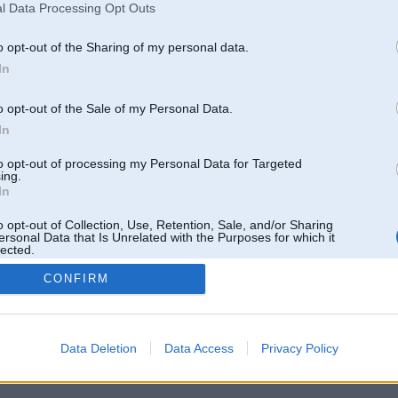
l Data Processing Opt Outs
o opt-out of the Sharing of my personal data.
In
o opt-out of the Sale of my Personal Data.
In
to opt-out of processing my Personal Data for Targeted
ing.
In
o opt-out of Collection, Use, Retention, Sale, and/or Sharing
ersonal Data that Is Unrelated with the Purposes for which it
lected.
Out
CONFIRM
 un nav saistīts ar
Galvena
|
Forums
|
Galerijas
|
Reģistrācija
|
Lietotaāji
|
Meklētājs
|
Reklā
Data Deletion
Data Access
Privacy Policy