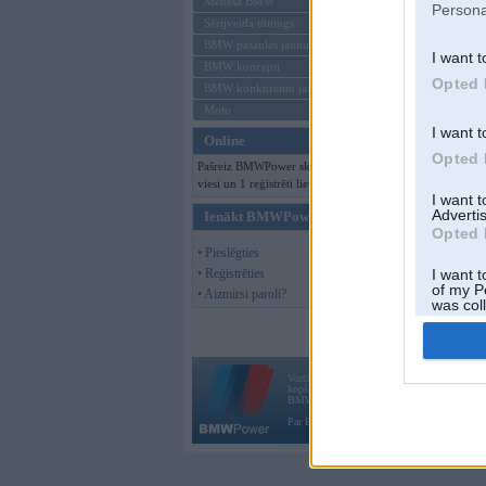
Mēneša BMW
Persona
Sērijveida tūnings
BMW pasaules jaunumi
I want t
BMW koncepti
Opted 
BMW konkurentu jaunumi
Moto
I want t
Online
Opted 
Pašreiz BMWPower skatās 115
viesi un 1 reģistrēti lietotāji.
I want 
Advertis
Ienākt BMWPower
Opted 
• Pieslēgties
• Reģistrēties
I want t
of my P
• Aizmirsi paroli?
was col
Opted 
Vortāls BMWPower.lv darbojas
kopš 2002. gada 14. maija. Tas nav auto klubs
BMW AG.
Par BMWPower
|
Kontakti
|
Reklāma