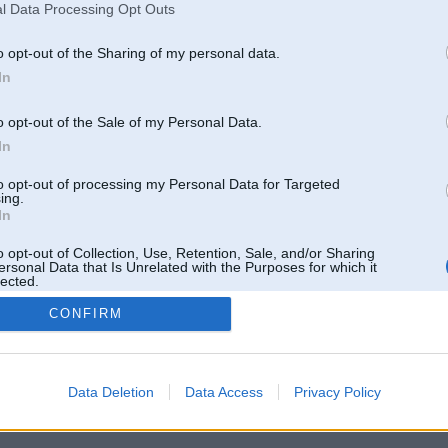
l Data Processing Opt Outs
o opt-out of the Sharing of my personal data.
In
o opt-out of the Sale of my Personal Data.
In
to opt-out of processing my Personal Data for Targeted
ing.
In
o opt-out of Collection, Use, Retention, Sale, and/or Sharing
ersonal Data that Is Unrelated with the Purposes for which it
lected.
Out
CONFIRM
 un nav saistīts ar
Galvena
|
Forums
|
Galerijas
|
Reģistrācija
|
Lietotaāji
|
Meklētājs
|
Reklā
Data Deletion
Data Access
Privacy Policy