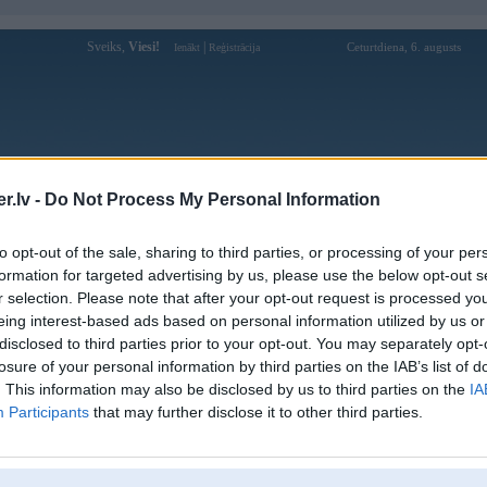
Sveiks,
Viesi!
|
Ceturtdiena, 6. augusts
Ienākt
Reģistrācija
Forums
Galerijas
Reģistrācija
Lietotāji
Meklētājs
.lv -
Do Not Process My Personal Information
Lietotāja 23winzip profils
to opt-out of the sale, sharing to third parties, or processing of your per
formation for targeted advertising by us, please use the below opt-out s
Lietotājvārds:
23winzip
r selection. Please note that after your opt-out request is processed y
eing interest-based ads based on personal information utilized by us or
Ziņojumi forumā:
0
disclosed to third parties prior to your opt-out. You may separately opt-
Pēdējie ziņojumi forumā
[
]
losure of your personal information by third parties on the IAB’s list of
. This information may also be disclosed by us to third parties on the
IA
Participants
that may further disclose it to other third parties.