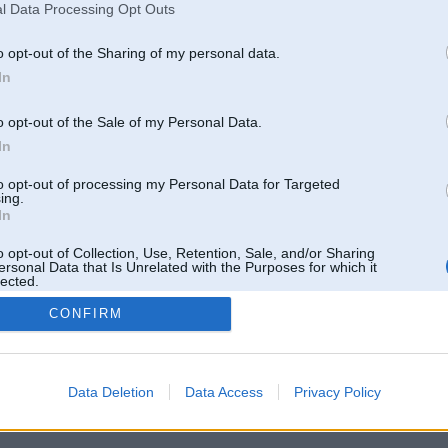
l Data Processing Opt Outs
o opt-out of the Sharing of my personal data.
In
o opt-out of the Sale of my Personal Data.
In
to opt-out of processing my Personal Data for Targeted
ing.
In
o opt-out of Collection, Use, Retention, Sale, and/or Sharing
ersonal Data that Is Unrelated with the Purposes for which it
lected.
Out
CONFIRM
 un nav saistīts ar
Galvena
|
Forums
|
Galerijas
|
Reģistrācija
|
Lietotaāji
|
Meklētājs
|
Reklā
Data Deletion
Data Access
Privacy Policy