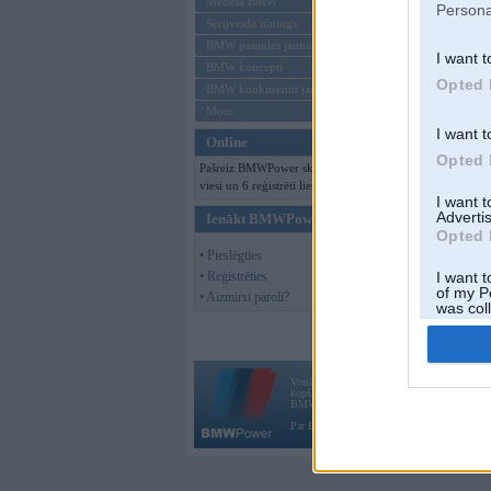
Mēneša BMW
Persona
Sērijveida tūnings
BMW pasaules jaunumi
I want t
BMW koncepti
Opted 
BMW konkurentu jaunumi
Moto
I want t
Online
Opted 
Pašreiz BMWPower skatās 140
viesi un 6 reģistrēti lietotāji.
I want 
Advertis
Ienākt BMWPower
Opted 
• Pieslēgties
• Reģistrēties
I want t
of my P
• Aizmirsi paroli?
was col
Opted 
Vortāls BMWPower.lv darbojas
kopš 2002. gada 14. maija. Tas nav auto klubs
BMW AG.
Par BMWPower
|
Kontakti
|
Reklāma