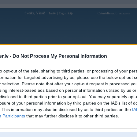
Sveiks,
Viesi!
|
Ceturtdiena, 6. augusts
Ienākt
Reģistrācija
Forums
Galerijas
Reģistrācija
Lietotāji
Meklētājs
.lv -
Do Not Process My Personal Information
Lietotāja 23winphd profils
to opt-out of the sale, sharing to third parties, or processing of your per
formation for targeted advertising by us, please use the below opt-out s
Pēdējo reizi manīts: 15. Nov 2024, 16:19
r selection. Please note that after your opt-out request is processed y
eing interest-based ads based on personal information utilized by us or
Lietotājvārds:
23winphd
disclosed to third parties prior to your opt-out. You may separately opt-
Ziņojumi forumā:
0
losure of your personal information by third parties on the IAB’s list of
Pēdējie ziņojumi forumā
[
]
. This information may also be disclosed by us to third parties on the
IA
Participants
that may further disclose it to other third parties.