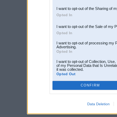
also be disclosed by us to 
I want to opt-out of the Sharing of 
Downstream Participants
th
Opted In
third parties.
I want to opt-out of the Sale of my 
Opted In
I want to opt-out of processing my 
Advertising.
Opted In
I want to opt-out of Collection, Use
of my Personal Data that Is Unrelat
it was collected.
Opted Out
CONFIRM
Data Deletion