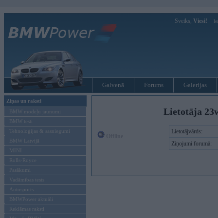
Sveiks,
Viesi!
Ie
Galvenā
Forums
Galerijas
Ziņas un raksti
Lietotāja 23
BMW modeļu jaunumi
BMW testi
Tehnoloģijas & sasniegumi
Lietotājvārds:
Offline
BMW Latvijā
Ziņojumi forumā:
MINI
Rolls-Royce
Pasākumi
Vadāmības tests
Autosports
BMWPower aktuāli
Reklāmas raksti