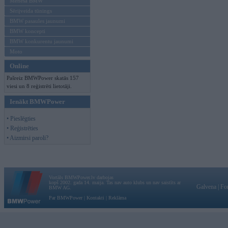
Mēneša BMW
Sērijveida tūnings
BMW pasaules jaunumi
BMW koncepti
BMW konkurentu jaunumi
Moto
Online
Pašreiz BMWPower skatās 157
viesi un 8 reģistrēti lietotāji.
Ienākt BMWPower
• Pieslēgties
• Reģistrēties
• Aizmirsi paroli?
Vortāls BMWPower.lv darbojas
kopš 2002. gada 14. maija. Tas nav auto klubs un nav saistīts ar
Galvena
|
Fo
BMW AG.
Par BMWPower
|
Kontakti
|
Reklāma