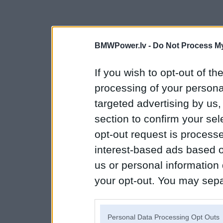
BMWPower.lv -
Do Not Process My
If you wish to opt-out of the
processing of your personal
targeted advertising by us
section to confirm your sel
opt-out request is proces
interest-based ads based o
us or personal information d
your opt-out. You may separ
disclosure of your personal
IAB’s list of downstream pa
Personal Data Processing Opt Outs