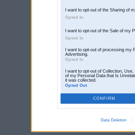
also be disclosed by us to 
I want to opt-out of the Sharing of 
Downstream Participants
th
Opted In
third parties.
I want to opt-out of the Sale of my 
Opted In
I want to opt-out of processing my 
Advertising.
Opted In
I want to opt-out of Collection, Use
of my Personal Data that Is Unrelat
it was collected.
Opted Out
CONFIRM
Data Deletion