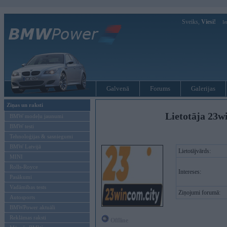
Sveiks,
Viesi!
Ie
Galvenā
Forums
Galerijas
Ziņas un raksti
Lietotāja 23w
BMW modeļu jaunumi
BMW testi
Tehnoloģijas & sasniegumi
BMW Latvijā
Lietotājvārds:
MINI
Rolls-Royce
Intereses:
Pasākumi
Vadāmības tests
Ziņojumi forumā:
Autosports
BMWPower aktuāli
Reklāmas raksti
Offline