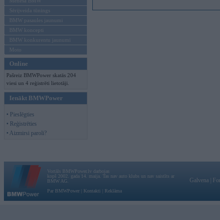
Mēneša BMW
Sērijveida tūnings
BMW pasaules jaunumi
BMW koncepti
BMW konkurentu jaunumi
Moto
Online
Pašreiz BMWPower skatās 204
viesi un 4 reģistrēti lietotāji.
Ienākt BMWPower
• Pieslēgties
• Reģistrēties
• Aizmirsi paroli?
Vortāls BMWPower.lv darbojas
kopš 2002. gada 14. maija. Tas nav auto klubs un nav saistīts ar
Galvena
|
Fo
BMW AG.
Par BMWPower
|
Kontakti
|
Reklāma