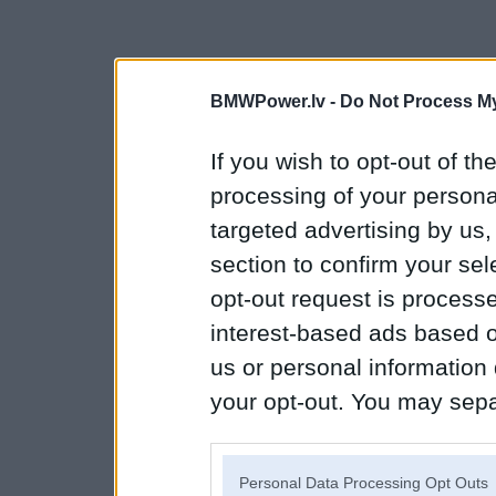
BMWPower.lv -
Do Not Process My
If you wish to opt-out of the
processing of your personal
targeted advertising by us
section to confirm your sel
opt-out request is proces
interest-based ads based o
us or personal information d
your opt-out. You may separ
disclosure of your personal
IAB’s list of downstream pa
Personal Data Processing Opt Outs