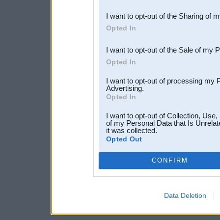
also be disclosed by us to 
I want to opt-out of the Sharing of 
Downstream Participants
th
Opted In
third parties.
I want to opt-out of the Sale of my 
Opted In
I want to opt-out of processing my 
Advertising.
Opted In
I want to opt-out of Collection, Use
of my Personal Data that Is Unrelat
it was collected.
Opted Out
CONFIRM
Data Deletion