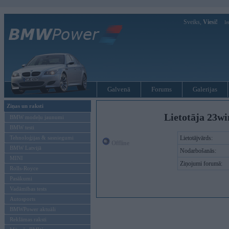
Sveiks,
Viesi!
Ie
Galvenā
Forums
Galerijas
Ziņas un raksti
Lietotāja 23wi
BMW modeļu jaunumi
BMW testi
Tehnoloģijas & sasniegumi
Lietotājvārds:
Offline
BMW Latvijā
Nodarbošanās:
MINI
Ziņojumi forumā:
Rolls-Royce
Pasākumi
Vadāmības tests
Autosports
BMWPower aktuāli
Reklāmas raksti