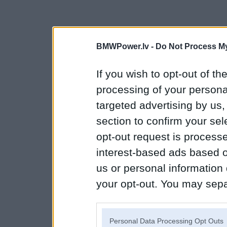
BMWPower.lv -
Do Not Process My
If you wish to opt-out of the
processing of your personal
targeted advertising by us
section to confirm your sel
opt-out request is proces
interest-based ads based o
us or personal information d
your opt-out. You may separ
disclosure of your personal
IAB’s list of downstream pa
Personal Data Processing Opt Outs