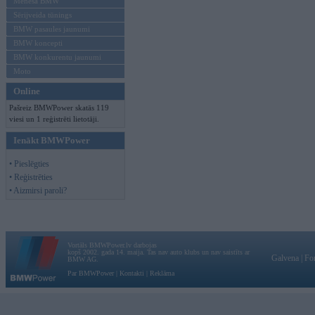
Mēneša BMW
Sērijveida tūnings
BMW pasaules jaunumi
BMW koncepti
BMW konkurentu jaunumi
Moto
Online
Pašreiz BMWPower skatās 119
viesi un 1 reģistrēti lietotāji.
Ienākt BMWPower
• Pieslēgties
• Reģistrēties
• Aizmirsi paroli?
Vortāls BMWPower.lv darbojas
kopš 2002. gada 14. maija. Tas nav auto klubs un nav saistīts ar
Galvena
|
Fo
BMW AG.
Par BMWPower
|
Kontakti
|
Reklāma