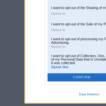
also be disclosed by us to 
I want to opt-out of the Sharing of 
Downstream Participants
th
Opted In
third parties.
I want to opt-out of the Sale of my 
Opted In
I want to opt-out of processing my 
Advertising.
Opted In
I want to opt-out of Collection, Use
of my Personal Data that Is Unrelat
it was collected.
Opted Out
CONFIRM
Data Deletion