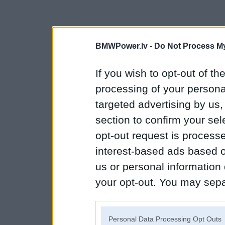
BMWPower.lv -
Do Not Process My
If you wish to opt-out of the
processing of your personal
targeted advertising by us
section to confirm your sel
opt-out request is proces
interest-based ads based o
us or personal information d
your opt-out. You may separ
disclosure of your personal
IAB’s list of downstream pa
Personal Data Processing Opt Outs