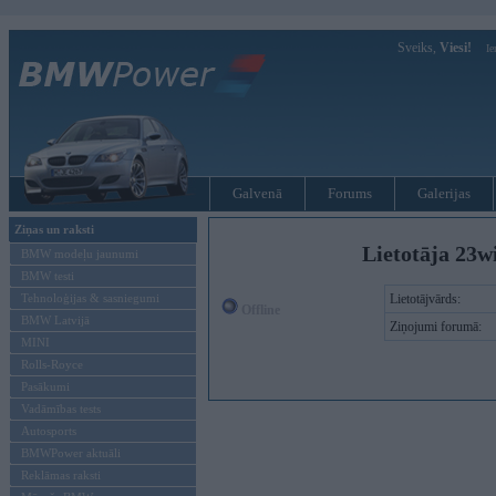
Sveiks,
Viesi!
Ie
Galvenā
Forums
Galerijas
Ziņas un raksti
Lietotāja 23w
BMW modeļu jaunumi
BMW testi
Tehnoloģijas & sasniegumi
Lietotājvārds:
Offline
BMW Latvijā
Ziņojumi forumā:
MINI
Rolls-Royce
Pasākumi
Vadāmības tests
Autosports
BMWPower aktuāli
Reklāmas raksti