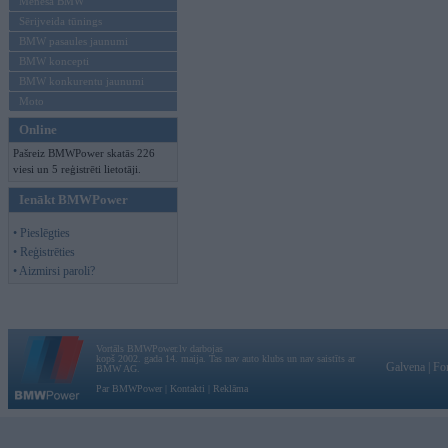
Mēneša BMW
Sērijveida tūnings
BMW pasaules jaunumi
BMW koncepti
BMW konkurentu jaunumi
Moto
Online
Pašreiz BMWPower skatās 226
viesi un 5 reģistrēti lietotāji.
Ienākt BMWPower
• Pieslēgties
• Reģistrēties
• Aizmirsi paroli?
Vortāls BMWPower.lv darbojas
kopš 2002. gada 14. maija. Tas nav auto klubs un nav saistīts ar
Galvena
|
Fo
BMW AG.
Par BMWPower
|
Kontakti
|
Reklāma