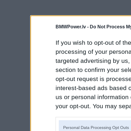
BMWPower.lv -
Do Not Process My
If you wish to opt-out of the
processing of your personal
targeted advertising by us
section to confirm your sel
opt-out request is proces
interest-based ads based o
us or personal information d
your opt-out. You may separ
disclosure of your personal
IAB’s list of downstream pa
Personal Data Processing Opt Outs