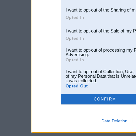
also be disclosed by us to 
I want to opt-out of the Sharing of 
Downstream Participants
th
Opted In
third parties.
I want to opt-out of the Sale of my 
Opted In
I want to opt-out of processing my 
Advertising.
Opted In
I want to opt-out of Collection, Use
of my Personal Data that Is Unrelat
it was collected.
Opted Out
CONFIRM
Data Deletion