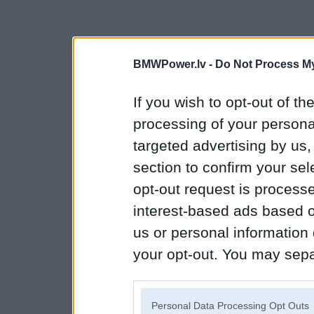
BMWPower.lv -
Do Not Process My
If you wish to opt-out of the
processing of your personal
targeted advertising by us
section to confirm your sel
opt-out request is proces
interest-based ads based o
us or personal information d
your opt-out. You may separ
disclosure of your personal
IAB’s list of downstream pa
Personal Data Processing Opt Outs