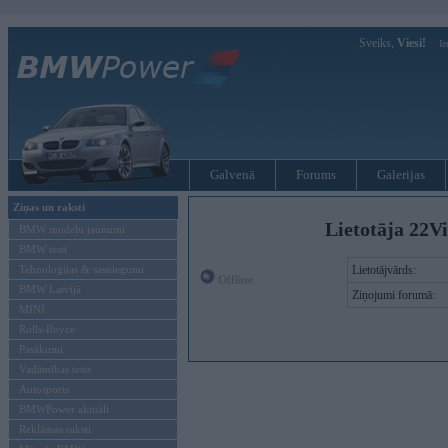
Sveiks,
Viesi!
Ie
Galvenā
Forums
Galerijas
Ziņas un raksti
Lietotāja 22V
BMW modeļu jaunumi
BMW testi
Tehnoloģijas & sasniegumi
Lietotājvārds:
Offline
BMW Latvijā
Ziņojumi forumā:
MINI
Rolls-Royce
Pasākumi
Vadāmības tests
Autosports
BMWPower aktuāli
Reklāmas raksti