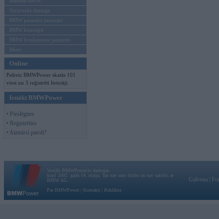
Mēneša BMW
Sērijveida tūnings
BMW pasaules jaunumi
BMW koncepti
BMW konkurentu jaunumi
Moto
Online
Pašreiz BMWPower skatās 101
viesi un 3 reģistrēti lietotāji.
Ienākt BMWPower
• Pieslēgties
• Reģistrēties
• Aizmirsi paroli?
Vortāls BMWPower.lv darbojas
kopš 2002. gada 14. maija. Tas nav auto klubs un nav saistīts ar
Galvena
|
Fo
BMW AG.
Par BMWPower
|
Kontakti
|
Reklāma