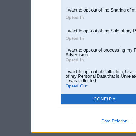
also be disclosed by us to 
I want to opt-out of the Sharing of 
Downstream Participants
th
Opted In
third parties.
I want to opt-out of the Sale of my 
Opted In
I want to opt-out of processing my 
Advertising.
Opted In
I want to opt-out of Collection, Use
of my Personal Data that Is Unrelat
it was collected.
Opted Out
CONFIRM
Data Deletion