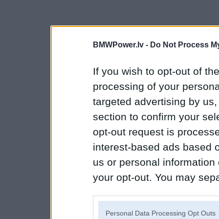
BMWPower.lv -
Do Not Process My
If you wish to opt-out of the
processing of your personal
targeted advertising by us
section to confirm your sel
opt-out request is proces
interest-based ads based o
us or personal information d
your opt-out. You may separ
disclosure of your personal
IAB’s list of downstream pa
Personal Data Processing Opt Outs