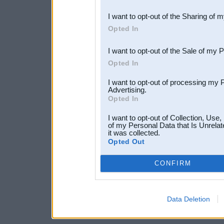
also be disclosed by us to 
I want to opt-out of the Sharing of 
Downstream Participants
th
Opted In
third parties.
I want to opt-out of the Sale of my 
Opted In
I want to opt-out of processing my 
Advertising.
Opted In
I want to opt-out of Collection, Use
of my Personal Data that Is Unrelat
it was collected.
Opted Out
CONFIRM
Data Deletion