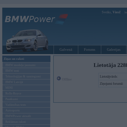
Sveiks,
Viesi!
Ie
Galvenā
Forums
Galerijas
Ziņas un raksti
Lietotāja 228
BMW modeļu jaunumi
BMW testi
Tehnoloģijas & sasniegumi
Lietotājvārds:
Offline
BMW Latvijā
Ziņojumi forumā:
MINI
Rolls-Royce
Pasākumi
Vadāmības tests
Autosports
BMWPower aktuāli
Reklāmas raksti