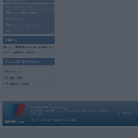
Mēneša BMW
Sērijveida tūnings
BMW pasaules jaunumi
BMW koncepti
BMW konkurentu jaunumi
Moto
Online
Pašreiz BMWPower skatās 84 viesi
un 7 reģistrēti lietotāji.
Ienākt BMWPower
• Pieslēgties
• Reģistrēties
• Aizmirsi paroli?
Vortāls BMWPower.lv darbojas
kopš 2002. gada 14. maija. Tas nav auto klubs un nav saistīts ar
Galvena
|
Fo
BMW AG.
Par BMWPower
|
Kontakti
|
Reklāma