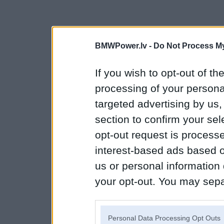
BMWPower.lv -
Do Not Process My
If you wish to opt-out of the
processing of your personal
targeted advertising by us
section to confirm your sel
opt-out request is proces
interest-based ads based o
us or personal information d
your opt-out. You may separ
disclosure of your personal
IAB’s list of downstream pa
Personal Data Processing Opt Outs