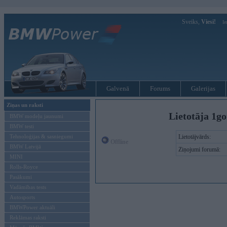
Sveiks,
Viesi!
Ie
Galvenā
Forums
Galerijas
Ziņas un raksti
Lietotāja 1g
BMW modeļu jaunumi
BMW testi
Tehnoloģijas & sasniegumi
Lietotājvārds:
Offline
BMW Latvijā
Ziņojumi forumā:
MINI
Rolls-Royce
Pasākumi
Vadāmības tests
Autosports
BMWPower aktuāli
Reklāmas raksti