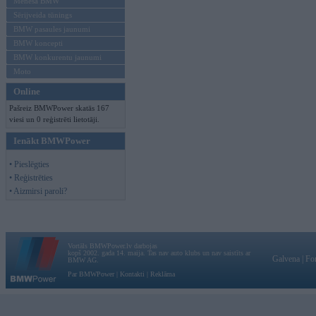
Mēneša BMW
Sērijveida tūnings
BMW pasaules jaunumi
BMW koncepti
BMW konkurentu jaunumi
Moto
Online
Pašreiz BMWPower skatās 167
viesi un 0 reģistrēti lietotāji.
Ienākt BMWPower
• Pieslēgties
• Reģistrēties
• Aizmirsi paroli?
Vortāls BMWPower.lv darbojas
kopš 2002. gada 14. maija. Tas nav auto klubs un nav saistīts ar
Galvena
|
Fo
BMW AG.
Par BMWPower
|
Kontakti
|
Reklāma