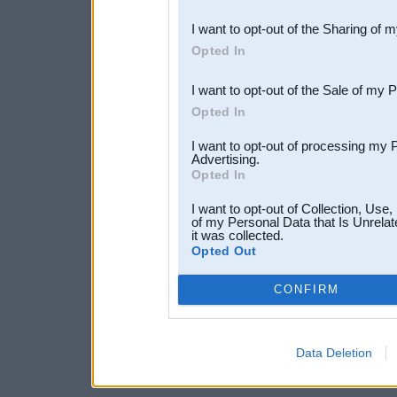
also be disclosed by us to 
I want to opt-out of the Sharing of 
Downstream Participants
th
Opted In
third parties.
I want to opt-out of the Sale of my 
Opted In
I want to opt-out of processing my 
Advertising.
Opted In
I want to opt-out of Collection, Use
of my Personal Data that Is Unrelat
it was collected.
Opted Out
CONFIRM
Data Deletion