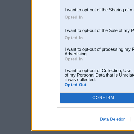
also be disclosed by us to 
I want to opt-out of the Sharing of 
Downstream Participants
th
Opted In
third parties.
I want to opt-out of the Sale of my 
Opted In
I want to opt-out of processing my 
Advertising.
Opted In
I want to opt-out of Collection, Use
of my Personal Data that Is Unrelat
it was collected.
Opted Out
CONFIRM
Data Deletion