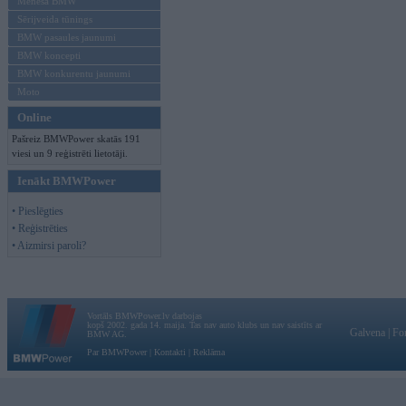
Mēneša BMW
Sērijveida tūnings
BMW pasaules jaunumi
BMW koncepti
BMW konkurentu jaunumi
Moto
Online
Pašreiz BMWPower skatās 191
viesi un 9 reģistrēti lietotāji.
Ienākt BMWPower
• Pieslēgties
• Reģistrēties
• Aizmirsi paroli?
Vortāls BMWPower.lv darbojas
kopš 2002. gada 14. maija. Tas nav auto klubs un nav saistīts ar
Galvena
|
Fo
BMW AG.
Par BMWPower
|
Kontakti
|
Reklāma