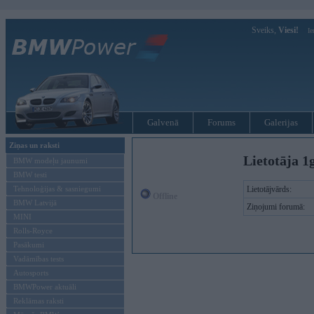
Sveiks,
Viesi!
Ie
Galvenā
Forums
Galerijas
Ziņas un raksti
Lietotāja 1
BMW modeļu jaunumi
BMW testi
Tehnoloģijas & sasniegumi
Lietotājvārds:
Offline
BMW Latvijā
Ziņojumi forumā:
MINI
Rolls-Royce
Pasākumi
Vadāmības tests
Autosports
BMWPower aktuāli
Reklāmas raksti