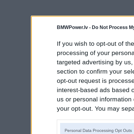
BMWPower.lv -
Do Not Process My
If you wish to opt-out of the
processing of your personal
targeted advertising by us
section to confirm your sel
opt-out request is proces
interest-based ads based o
us or personal information d
your opt-out. You may separ
disclosure of your personal
IAB’s list of downstream pa
Personal Data Processing Opt Outs