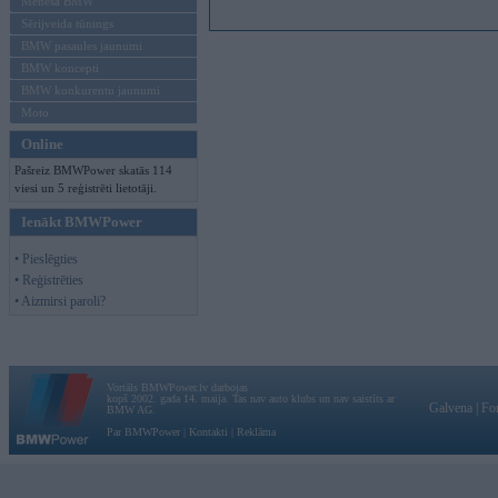
Mēneša BMW
Sērijveida tūnings
BMW pasaules jaunumi
BMW koncepti
BMW konkurentu jaunumi
Moto
Online
Pašreiz BMWPower skatās 114
viesi un 5 reģistrēti lietotāji.
Ienākt BMWPower
• Pieslēgties
• Reģistrēties
• Aizmirsi paroli?
Vortāls BMWPower.lv darbojas
kopš 2002. gada 14. maija. Tas nav auto klubs un nav saistīts ar
Galvena
|
Fo
BMW AG.
Par BMWPower
|
Kontakti
|
Reklāma