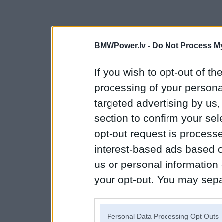
BMWPower.lv -
Do Not Process My
If you wish to opt-out of the
processing of your personal
targeted advertising by us
section to confirm your sel
opt-out request is proces
interest-based ads based o
us or personal information d
your opt-out. You may separ
disclosure of your personal
IAB’s list of downstream pa
Personal Data Processing Opt Outs