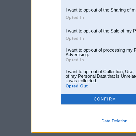
also be disclosed by us to 
I want to opt-out of the Sharing of 
Downstream Participants
th
Opted In
third parties.
I want to opt-out of the Sale of my 
Opted In
I want to opt-out of processing my 
Advertising.
Opted In
I want to opt-out of Collection, Use
of my Personal Data that Is Unrelat
it was collected.
Opted Out
CONFIRM
Data Deletion