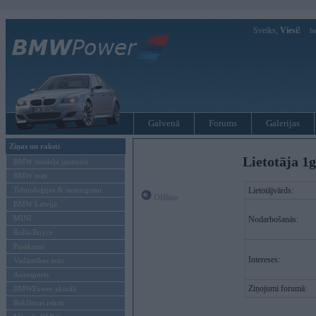
Sveiks,
Viesi!
Ie
Galvenā
Forums
Galerijas
Ziņas un raksti
Lietotāja 1
BMW modeļu jaunumi
BMW testi
Tehnoloģijas & sasniegumi
Lietotājvārds:
Offline
BMW Latvijā
MINI
Nodarbošanās:
Rolls-Royce
Pasākumi
Intereses:
Vadāmības tests
Autosports
Ziņojumi forumā:
BMWPower aktuāli
Reklāmas raksti