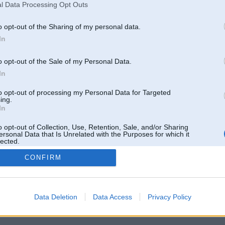
l Data Processing Opt Outs
o opt-out of the Sharing of my personal data.
In
o opt-out of the Sale of my Personal Data.
In
to opt-out of processing my Personal Data for Targeted
ing.
In
o opt-out of Collection, Use, Retention, Sale, and/or Sharing
ersonal Data that Is Unrelated with the Purposes for which it
lected.
Out
CONFIRM
 un nav saistīts ar
Galvena
|
Forums
|
Galerijas
|
Reģistrācija
|
Lietotaāji
|
Meklētājs
|
Reklā
Data Deletion
Data Access
Privacy Policy