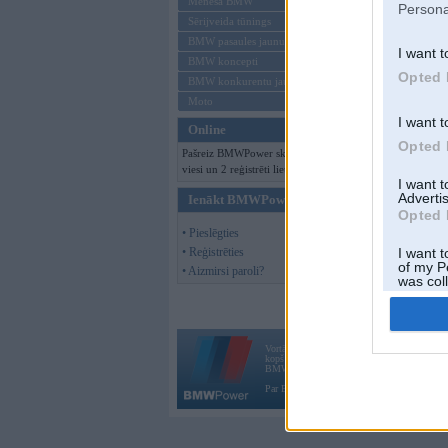
Mēneša BMW
Persona
Sērijveida tūnings
BMW pasaules jaunumi
I want t
BMW koncepti
Opted 
BMW konkurentu jaunumi
Moto
I want t
Online
Opted 
Pašreiz BMWPower skatās 231
viesi un 2 reģistrēti lietotāji.
I want 
Advertis
Ienākt BMWPower
Opted 
• Pieslēgties
• Reģistrēties
I want t
of my P
• Aizmirsi paroli?
was col
Opted 
Vortāls BMWPower.lv darbojas
kopš 2002. gada 14. maija. Tas nav auto klubs
BMW AG.
Par BMWPower
|
Kontakti
|
Reklāma