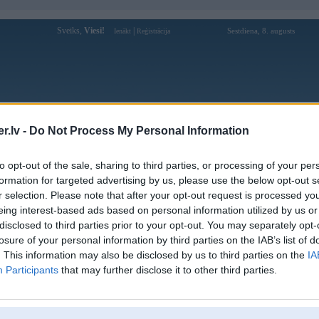
Sveiks,
Viesi!
|
Sestdiena, 8. augusts
Ienākt
Reģistrācija
Forums
Galerijas
Reģistrācija
Lietotāji
Meklētājs
.lv -
Do Not Process My Personal Information
Lietotāja 188vhealth profils
to opt-out of the sale, sharing to third parties, or processing of your per
formation for targeted advertising by us, please use the below opt-out s
Lietotājvārds:
188vhealth
r selection. Please note that after your opt-out request is processed y
eing interest-based ads based on personal information utilized by us or
Ziņojumi forumā:
0
disclosed to third parties prior to your opt-out. You may separately opt-
Pēdējie ziņojumi forumā
[
]
losure of your personal information by third parties on the IAB’s list of
. This information may also be disclosed by us to third parties on the
IA
Participants
that may further disclose it to other third parties.