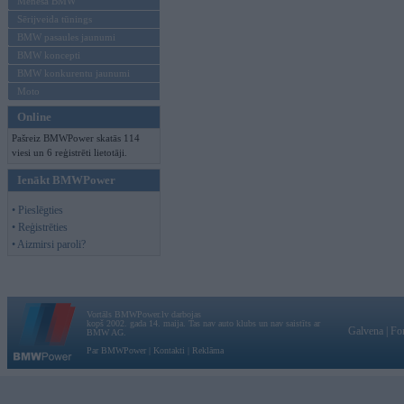
Mēneša BMW
Sērijveida tūnings
BMW pasaules jaunumi
BMW koncepti
BMW konkurentu jaunumi
Moto
Online
Pašreiz BMWPower skatās 114
viesi un 6 reģistrēti lietotāji.
Ienākt BMWPower
• Pieslēgties
• Reģistrēties
• Aizmirsi paroli?
Vortāls BMWPower.lv darbojas
kopš 2002. gada 14. maija. Tas nav auto klubs un nav saistīts ar
Galvena
|
Fo
BMW AG.
Par BMWPower
|
Kontakti
|
Reklāma