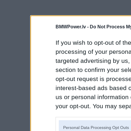
BMWPower.lv -
Do Not Process My
If you wish to opt-out of the
processing of your personal
targeted advertising by us
section to confirm your sel
opt-out request is proces
interest-based ads based o
us or personal information d
your opt-out. You may separ
disclosure of your personal
IAB’s list of downstream pa
Personal Data Processing Opt Outs