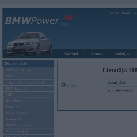
Sveiks,
Viesi!
Ie
Galvenā
Forums
Galerijas
Ziņas un raksti
Lietotāja 18
BMW modeļu jaunumi
BMW testi
Tehnoloģijas & sasniegumi
Lietotājvārds:
Offline
BMW Latvijā
Ziņojumi forumā:
MINI
Rolls-Royce
Pasākumi
Vadāmības tests
Autosports
BMWPower aktuāli
Reklāmas raksti