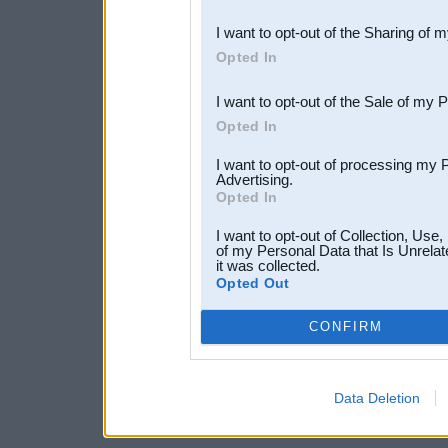
also be disclosed by us to 
I want to opt-out of the Sharing of 
Downstream Participants
th
Opted In
third parties.
I want to opt-out of the Sale of my 
Opted In
I want to opt-out of processing my 
Advertising.
Opted In
I want to opt-out of Collection, Use
of my Personal Data that Is Unrelat
it was collected.
Opted Out
CONFIRM
Data Deletion