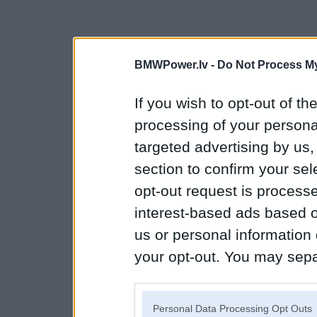
BMWPower.lv -
Do Not Process My
If you wish to opt-out of the
processing of your personal
targeted advertising by us
section to confirm your sel
opt-out request is proces
interest-based ads based o
us or personal information d
your opt-out. You may separ
disclosure of your personal
IAB’s list of downstream pa
Personal Data Processing Opt Outs