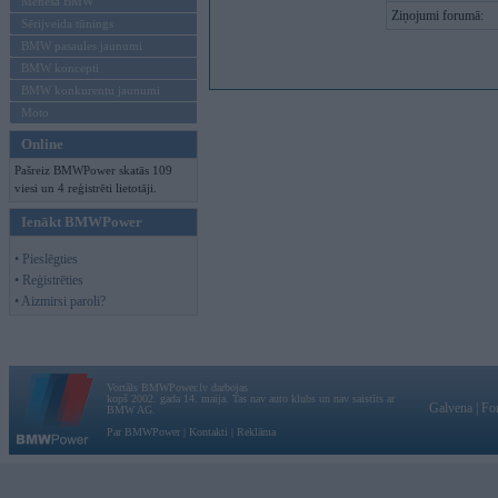
Mēneša BMW
Ziņojumi forumā:
Sērijveida tūnings
BMW pasaules jaunumi
BMW koncepti
BMW konkurentu jaunumi
Moto
Online
Pašreiz BMWPower skatās 109
viesi un 4 reģistrēti lietotāji.
Ienākt BMWPower
• Pieslēgties
• Reģistrēties
• Aizmirsi paroli?
Vortāls BMWPower.lv darbojas
kopš 2002. gada 14. maija. Tas nav auto klubs un nav saistīts ar
Galvena
|
Fo
BMW AG.
Par BMWPower
|
Kontakti
|
Reklāma