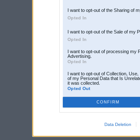
also be disclosed by us to 
I want to opt-out of the Sharing of 
Downstream Participants
th
Opted In
third parties.
I want to opt-out of the Sale of my 
Opted In
I want to opt-out of processing my 
Advertising.
Opted In
I want to opt-out of Collection, Use
of my Personal Data that Is Unrelat
it was collected.
Opted Out
CONFIRM
Data Deletion