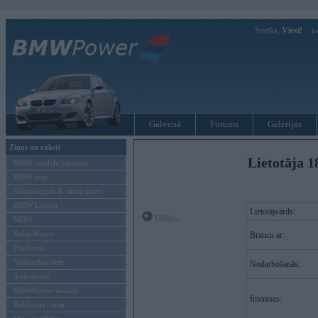
Sveiks,
Viesi!
Ie
Galvenā
Forums
Galerijas
Ziņas un raksti
Lietotāja 1
BMW modeļu jaunumi
BMW testi
Tehnoloģijas & sasniegumi
BMW Latvijā
Lietotājvārds:
Offline
MINI
Rolls-Royce
Braucu ar:
Pasākumi
Vadāmības tests
Nodarbošanās:
Autosports
BMWPower aktuāli
Intereses:
Reklāmas raksti