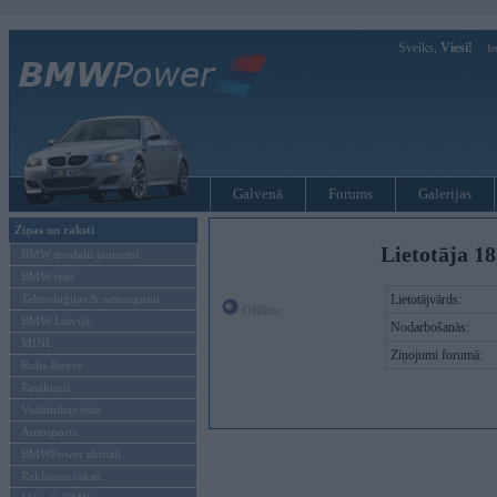
Sveiks,
Viesi!
Ie
Galvenā
Forums
Galerijas
Ziņas un raksti
Lietotāja 18
BMW modeļu jaunumi
BMW testi
Tehnoloģijas & sasniegumi
Lietotājvārds:
Offline
BMW Latvijā
Nodarbošanās:
MINI
Ziņojumi forumā:
Rolls-Royce
Pasākumi
Vadāmības tests
Autosports
BMWPower aktuāli
Reklāmas raksti