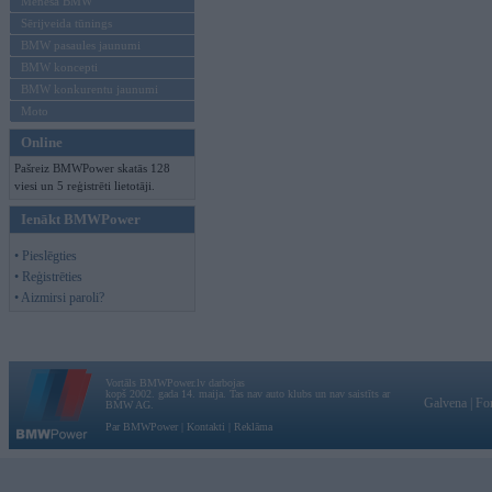
Mēneša BMW
Sērijveida tūnings
BMW pasaules jaunumi
BMW koncepti
BMW konkurentu jaunumi
Moto
Online
Pašreiz BMWPower skatās 128
viesi un 5 reģistrēti lietotāji.
Ienākt BMWPower
• Pieslēgties
• Reģistrēties
• Aizmirsi paroli?
Vortāls BMWPower.lv darbojas
kopš 2002. gada 14. maija. Tas nav auto klubs un nav saistīts ar
Galvena
|
Fo
BMW AG.
Par BMWPower
|
Kontakti
|
Reklāma