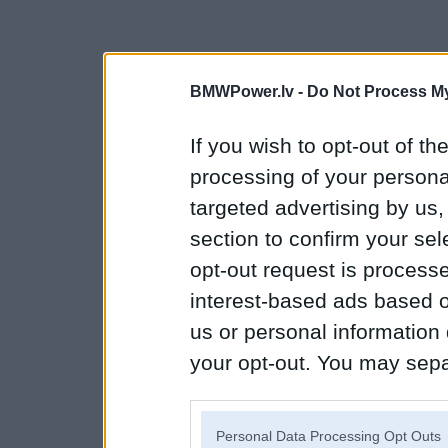
BMWPower.lv -
Do Not Process My
If you wish to opt-out of the
processing of your personal
targeted advertising by us
section to confirm your sel
opt-out request is proces
interest-based ads based o
us or personal information d
your opt-out. You may separ
disclosure of your personal
IAB’s list of downstream pa
Personal Data Processing Opt Outs