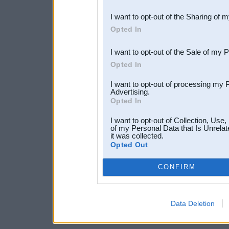
also be disclosed by us to 
I want to opt-out of the Sharing of 
Downstream Participants
th
Opted In
third parties.
I want to opt-out of the Sale of my 
Opted In
I want to opt-out of processing my 
Advertising.
Opted In
I want to opt-out of Collection, Use
of my Personal Data that Is Unrelat
it was collected.
Opted Out
CONFIRM
Data Deletion