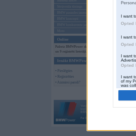
Mēneša BMW
Persona
Sērijveida tūnings
BMW pasaules jaunumi
I want t
BMW koncepti
Opted 
BMW konkurentu jaunumi
Moto
I want t
Online
Opted 
Pašreiz BMWPower skatās 97 viesi
un 9 reģistrēti lietotāji.
I want 
Advertis
Ienākt BMWPower
Opted 
• Pieslēgties
• Reģistrēties
I want t
of my P
• Aizmirsi paroli?
was col
Opted 
Vortāls BMWPower.lv darbojas
kopš 2002. gada 14. maija. Tas nav auto klubs
BMW AG.
Par BMWPower
|
Kontakti
|
Reklāma