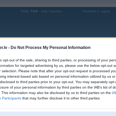
Sveiks,
Viesi!
|
Ceturtdiena, 6. augusts
Ienākt
Reģistrācija
Forums
Galerijas
Reģistrācija
Lietotāji
Meklētājs
.lv -
Do Not Process My Personal Information
Lietotāja 188betjetzt profils
to opt-out of the sale, sharing to third parties, or processing of your per
formation for targeted advertising by us, please use the below opt-out s
Lietotājvārds:
188betjetzt
r selection. Please note that after your opt-out request is processed y
eing interest-based ads based on personal information utilized by us or
Khám Phá Thế Giới Cá Cược Hấp Dẫn
Intereses:
Cùng 188BET Ngay Hôm Nay!
disclosed to third parties prior to your opt-out. You may separately opt-
Ziņojumi forumā:
0
losure of your personal information by third parties on the IAB’s list of
. This information may also be disclosed by us to third parties on the
IA
Pēdējie ziņojumi forumā
[
]
Participants
that may further disclose it to other third parties.