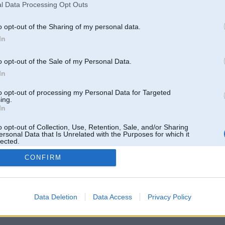
l Data Processing Opt Outs
o opt-out of the Sharing of my personal data.
In
o opt-out of the Sale of my Personal Data.
In
to opt-out of processing my Personal Data for Targeted
ing.
In
o opt-out of Collection, Use, Retention, Sale, and/or Sharing
ersonal Data that Is Unrelated with the Purposes for which it
lected.
Out
CONFIRM
 un nav saistīts ar
Galvena
|
Forums
|
Galerijas
|
Reģistrācija
|
Lietotaāji
|
Meklētājs
|
Reklā
Data Deletion
Data Access
Privacy Policy