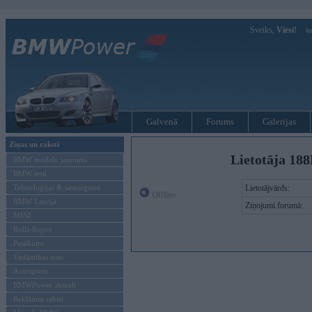
Sveiks,
Viesi!
Ie
Galvenā
Forums
Galerijas
Ziņas un raksti
Lietotāja 188
BMW modeļu jaunumi
BMW testi
Tehnoloģijas & sasniegumi
Lietotājvārds:
Offline
BMW Latvijā
Ziņojumi forumā:
MINI
Rolls-Royce
Pasākumi
Vadāmības tests
Autosports
BMWPower aktuāli
Reklāmas raksti