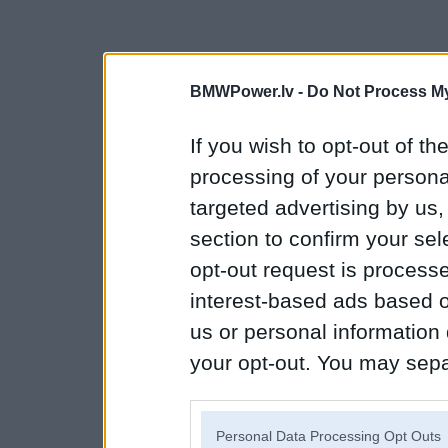
BMWPower.lv -
Do Not Process My
If you wish to opt-out of the
processing of your personal
targeted advertising by us
section to confirm your sel
opt-out request is proces
interest-based ads based o
us or personal information d
your opt-out. You may separ
disclosure of your personal
IAB’s list of downstream pa
Personal Data Processing Opt Outs