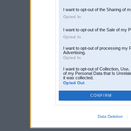
also be disclosed by us to 
I want to opt-out of the Sharing of 
Downstream Participants
th
Opted In
third parties.
I want to opt-out of the Sale of my 
Opted In
I want to opt-out of processing my 
Advertising.
Opted In
I want to opt-out of Collection, Use
of my Personal Data that Is Unrelat
it was collected.
Opted Out
CONFIRM
Data Deletion