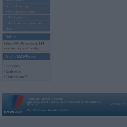
Mēneša BMW
Sērijveida tūnings
BMW pasaules jaunumi
BMW koncepti
BMW konkurentu jaunumi
Moto
Online
Pašreiz BMWPower skatās 123
viesi un 2 reģistrēti lietotāji.
Ienākt BMWPower
• Pieslēgties
• Reģistrēties
• Aizmirsi paroli?
Vortāls BMWPower.lv darbojas
kopš 2002. gada 14. maija. Tas nav auto klubs un nav saistīts ar
Galvena
|
Fo
BMW AG.
Par BMWPower
|
Kontakti
|
Reklāma