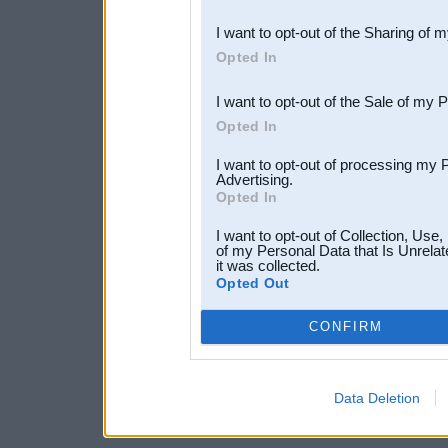
also be disclosed by us to 
I want to opt-out of the Sharing of 
Downstream Participants
th
Opted In
third parties.
I want to opt-out of the Sale of my 
Opted In
I want to opt-out of processing my 
Advertising.
Opted In
I want to opt-out of Collection, Use
of my Personal Data that Is Unrelat
it was collected.
Opted Out
CONFIRM
Data Deletion