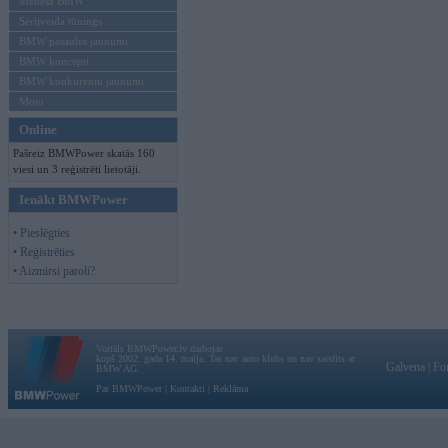
Mēneša BMW
Sērijveida tūnings
BMW pasaules jaunumi
BMW koncepti
BMW konkurentu jaunumi
Moto
Online
Pašreiz BMWPower skatās 160
viesi un 3 reģistrēti lietotāji.
Ienākt BMWPower
• Pieslēgties
• Reģistrēties
• Aizmirsi paroli?
Vortāls BMWPower.lv darbojas
kopš 2002. gada 14. maija. Tas nav auto klubs un nav saistīts ar
Galvena
|
Fo
BMW AG.
Par BMWPower
|
Kontakti
|
Reklāma