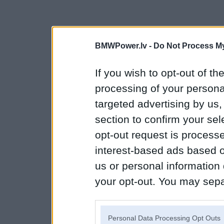
BMWPower.lv -
Do Not Process My
If you wish to opt-out of the
processing of your personal
targeted advertising by us
section to confirm your sel
opt-out request is proces
interest-based ads based o
us or personal information d
your opt-out. You may separ
disclosure of your personal
IAB’s list of downstream pa
Personal Data Processing Opt Outs