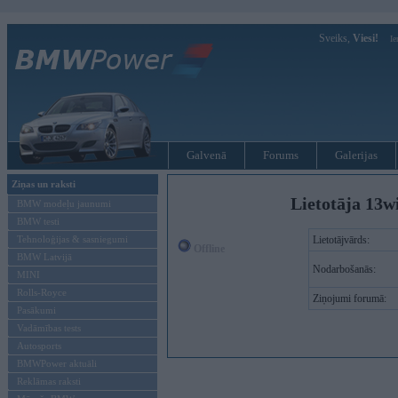
Sveiks,
Viesi!
Ie
Galvenā
Forums
Galerijas
Ziņas un raksti
Lietotāja 13w
BMW modeļu jaunumi
BMW testi
Tehnoloģijas & sasniegumi
Lietotājvārds:
Offline
BMW Latvijā
Nodarbošanās:
MINI
Rolls-Royce
Ziņojumi forumā:
Pasākumi
Vadāmības tests
Autosports
BMWPower aktuāli
Reklāmas raksti