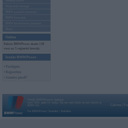
Mēneša BMW
Sērijveida tūnings
BMW pasaules jaunumi
BMW koncepti
BMW konkurentu jaunumi
Moto
Online
Pašreiz BMWPower skatās 138
viesi un 3 reģistrēti lietotāji.
Ienākt BMWPower
• Pieslēgties
• Reģistrēties
• Aizmirsi paroli?
Vortāls BMWPower.lv darbojas
kopš 2002. gada 14. maija. Tas nav auto klubs un nav saistīts ar
Galvena
|
Fo
BMW AG.
Par BMWPower
|
Kontakti
|
Reklāma