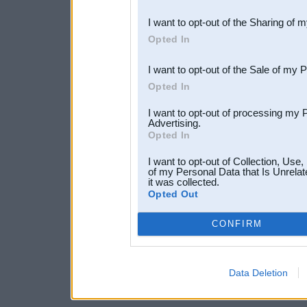
also be disclosed by us to 
I want to opt-out of the Sharing of 
Downstream Participants
th
Opted In
third parties.
I want to opt-out of the Sale of my 
Opted In
I want to opt-out of processing my 
Advertising.
Opted In
I want to opt-out of Collection, Use
of my Personal Data that Is Unrelat
it was collected.
Opted Out
CONFIRM
Data Deletion