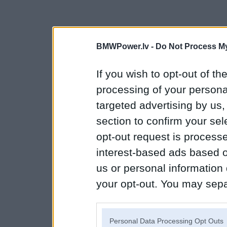
BMWPower.lv -
Do Not Process My
If you wish to opt-out of the
processing of your personal
targeted advertising by us
section to confirm your sel
opt-out request is proces
interest-based ads based o
us or personal information d
your opt-out. You may separ
disclosure of your personal
IAB’s list of downstream pa
Personal Data Processing Opt Outs