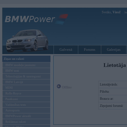
Sveiks,
Viesi!
Ie
Galvenā
Forums
Galerijas
Ziņas un raksti
Lietotāja
BMW modeļu jaunumi
BMW testi
Tehnoloģijas & sasniegumi
BMW Latvijā
Lietotājvārds:
Offline
MINI
Pilsēta:
Rolls-Royce
Braucu ar:
Pasākumi
Vadāmības tests
Ziņojumi forumā:
Autosports
BMWPower aktuāli
Reklāmas raksti