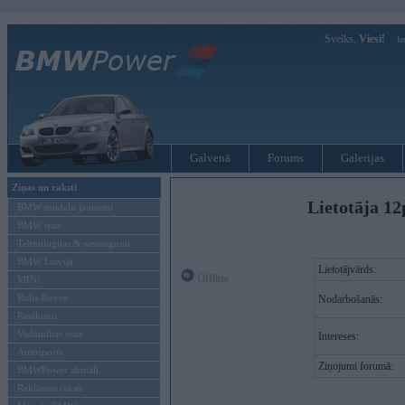
Sveiks,
Viesi!
Ie
Galvenā
Forums
Galerijas
Ziņas un raksti
Lietotāja 12
BMW modeļu jaunumi
BMW testi
Tehnoloģijas & sasniegumi
BMW Latvijā
Lietotājvārds:
Offline
MINI
Rolls-Royce
Nodarbošanās:
Pasākumi
Vadāmības tests
Intereses:
Autosports
Ziņojumi forumā:
BMWPower aktuāli
Reklāmas raksti