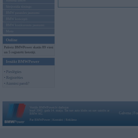
Mēneša BMW
Sērijveida tūnings
BMW pasaules jaunumi
BMW koncepti
BMW konkurentu jaunumi
Moto
Online
Pašreiz BMWPower skatās 89 viesi
un 5 reģistrēti lietotāji.
Ienākt BMWPower
• Pieslēgties
• Reģistrēties
• Aizmirsi paroli?
Vortāls BMWPower.lv darbojas
kopš 2002. gada 14. maija. Tas nav auto klubs un nav saistīts ar
Galvena
|
Fo
BMW AG.
Par BMWPower
|
Kontakti
|
Reklāma