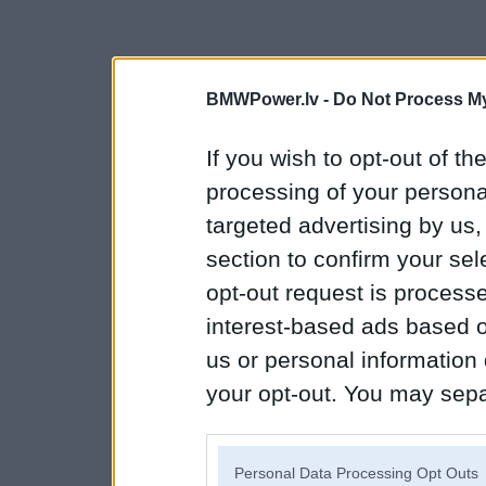
BMWPower.lv -
Do Not Process My
If you wish to opt-out of the
processing of your personal
targeted advertising by us
section to confirm your sel
opt-out request is proces
interest-based ads based o
us or personal information d
your opt-out. You may separ
disclosure of your personal
IAB’s list of downstream pa
Personal Data Processing Opt Outs