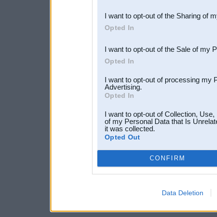
also be disclosed by us to 
I want to opt-out of the Sharing of 
Downstream Participants
th
Opted In
third parties.
I want to opt-out of the Sale of my 
Opted In
I want to opt-out of processing my 
Advertising.
Opted In
I want to opt-out of Collection, Use
of my Personal Data that Is Unrelat
it was collected.
Opted Out
CONFIRM
Data Deletion