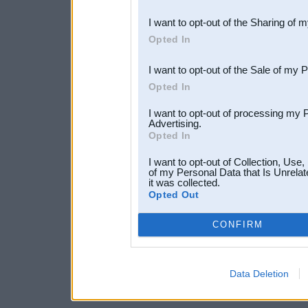
also be disclosed by us to 
I want to opt-out of the Sharing of 
Downstream Participants
th
Opted In
third parties.
I want to opt-out of the Sale of my 
Opted In
I want to opt-out of processing my 
Advertising.
Opted In
I want to opt-out of Collection, Use
of my Personal Data that Is Unrelat
it was collected.
Opted Out
CONFIRM
Data Deletion