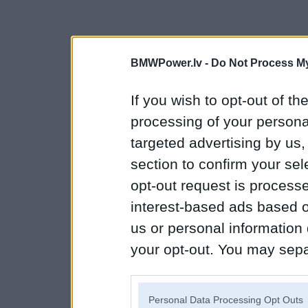
BMWPower.lv -
Do Not Process My
If you wish to opt-out of the
processing of your personal
targeted advertising by us
section to confirm your sel
opt-out request is proces
interest-based ads based o
us or personal information d
your opt-out. You may separ
disclosure of your personal
IAB’s list of downstream pa
Personal Data Processing Opt Outs