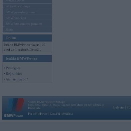
Mēneša BMW
Sērijveida tūnings
BMW pasaules jaunumi
BMW koncepti
BMW konkurentu jaunumi
Moto
Online
Pašreiz BMWPower skatās 129
viesi un 1 reģistrēti lietotāji.
Ienākt BMWPower
• Pieslēgties
• Reģistrēties
• Aizmirsi paroli?
Vortāls BMWPower.lv darbojas
kopš 2002. gada 14. maija. Tas nav auto klubs un nav saistīts ar
Galvena
|
Fo
BMW AG.
Par BMWPower
|
Kontakti
|
Reklāma