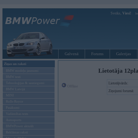
Sveiks,
Viesi!
Ie
Galvenā
Forums
Galerijas
Ziņas un raksti
Lietotāja 12pl
BMW modeļu jaunumi
BMW testi
Tehnoloģijas & sasniegumi
Lietotājvārds:
Offline
BMW Latvijā
Ziņojumi forumā:
MINI
Rolls-Royce
Pasākumi
Vadāmības tests
Autosports
BMWPower aktuāli
Reklāmas raksti