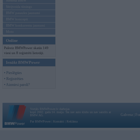
Mēneša BMW
Sērijveida tūnings
BMW pasaules jaunumi
BMW koncepti
BMW konkurentu jaunumi
Moto
Online
Pašreiz BMWPower skatās 149
viesi un 8 reģistrēti lietotāji.
Ienākt BMWPower
• Pieslēgties
• Reģistrēties
• Aizmirsi paroli?
Vortāls BMWPower.lv darbojas
kopš 2002. gada 14. maija. Tas nav auto klubs un nav saistīts ar
Galvena
|
Fo
BMW AG.
Par BMWPower
|
Kontakti
|
Reklāma