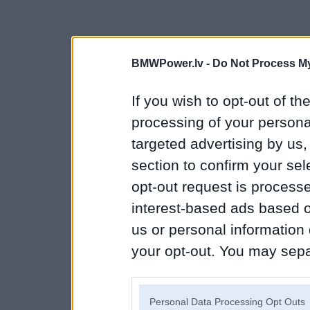
BMWPower.lv -
Do Not Process My
If you wish to opt-out of the
processing of your personal
targeted advertising by us
section to confirm your sel
opt-out request is proces
interest-based ads based o
us or personal information d
your opt-out. You may separ
disclosure of your personal
IAB’s list of downstream pa
Personal Data Processing Opt Outs