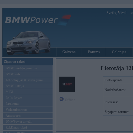
Sveiks,
Viesi!
Ie
Galvenā
Forums
Galerijas
Ziņas un raksti
Lietotāja 12
BMW modeļu jaunumi
BMW testi
Tehnoloģijas & sasniegumi
Lietotājvārds:
BMW Latvijā
Nodarbošanās:
MINI
Rolls-Royce
Offline
Intereses:
Pasākumi
Vadāmības tests
Ziņojumi forumā:
Autosports
BMWPower aktuāli
Reklāmas raksti