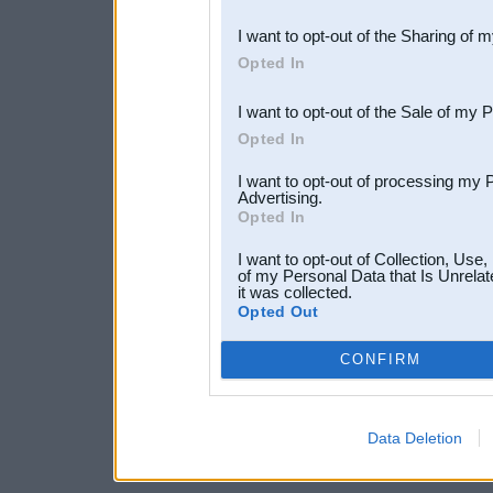
also be disclosed by us to 
I want to opt-out of the Sharing of 
Downstream Participants
th
Opted In
third parties.
I want to opt-out of the Sale of my 
Opted In
I want to opt-out of processing my 
Advertising.
Opted In
I want to opt-out of Collection, Use
of my Personal Data that Is Unrelat
it was collected.
Opted Out
CONFIRM
Data Deletion