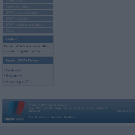
Mēneša BMW
Sērijveida tūnings
BMW pasaules jaunumi
BMW koncepti
BMW konkurentu jaunumi
Moto
Online
Pašreiz BMWPower skatās 166
viesi un 5 reģistrēti lietotāji.
Ienākt BMWPower
• Pieslēgties
• Reģistrēties
• Aizmirsi paroli?
Vortāls BMWPower.lv darbojas
kopš 2002. gada 14. maija. Tas nav auto klubs un nav saistīts ar
Galvena
|
Fo
BMW AG.
Par BMWPower
|
Kontakti
|
Reklāma