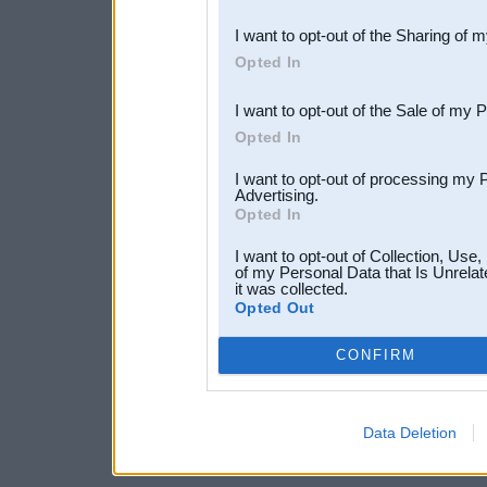
also be disclosed by us to 
I want to opt-out of the Sharing of 
Downstream Participants
th
Opted In
third parties.
I want to opt-out of the Sale of my 
Opted In
I want to opt-out of processing my 
Advertising.
Opted In
I want to opt-out of Collection, Use
of my Personal Data that Is Unrelat
it was collected.
Opted Out
CONFIRM
Data Deletion