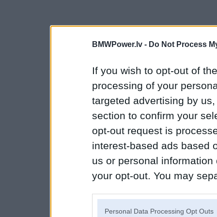
BMWPower.lv -
Do Not Process My
If you wish to opt-out of the
processing of your personal
targeted advertising by us
section to confirm your sel
opt-out request is proces
interest-based ads based o
us or personal information d
your opt-out. You may separ
disclosure of your personal
IAB’s list of downstream pa
Personal Data Processing Opt Outs