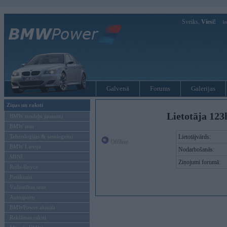
Sveiks,
Viesi!
Ie
Galvenā
Forums
Galerijas
Ziņas un raksti
Lietotāja 123
BMW modeļu jaunumi
BMW testi
Tehnoloģijas & sasniegumi
Lietotājvārds:
Offline
BMW Latvijā
Nodarbošanās:
MINI
Ziņojumi forumā:
Rolls-Royce
Pasākumi
Vadāmības tests
Autosports
BMWPower aktuāli
Reklāmas raksti